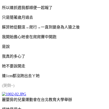
所以連抓週我都順便一起報了
只是隨著歲月過去
蘇菲她從翻滾→爬行→一直到變身為人猿之後
我開始擔心她會在爬爬賽中開跑
是說
我真的多心了
她不要說開走
連1cm都沒跨出去ㄚ她
(哭倒~)
麗嬰房的兒童運動會在台北教育大學舉辦