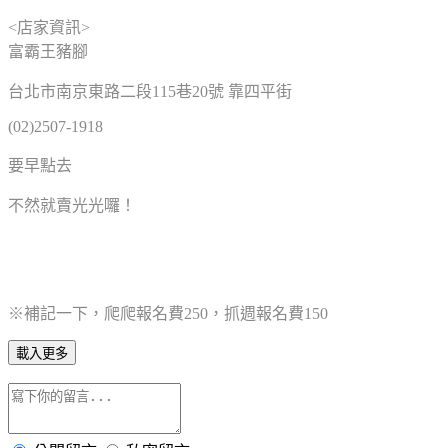
<店家資訊>
富霸王豬腳
台北市南京東路二段115巷20號 靠四平街
(02)2507-1918
要早點去
不然就賣光光囉！
※補記一下，爬爬報名費250，抓週報名費150
載入更多