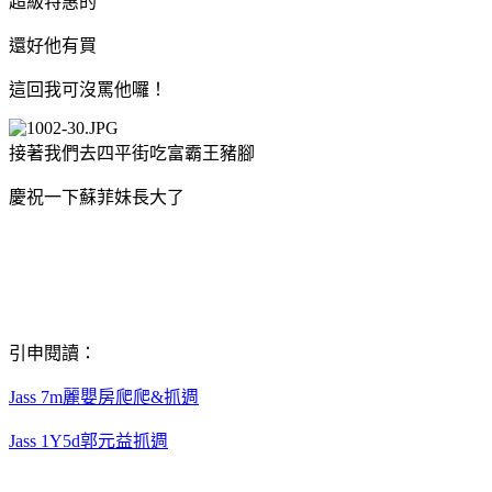
超級特惠的
還好他有買
這回我可沒罵他囉！
接著我們去四平街吃富霸王豬腳
慶祝一下蘇菲妹長大了
引申閱讀：
Jass 7m麗嬰房爬爬&抓週
Jass 1Y5d郭元益抓週