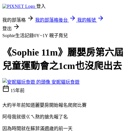
登入
我的部落格
我的部落格後台
我的帳號
登出
Sophie生活記錄0Y~1Y
親子育兒
《Sophie 11m》麗嬰房第六屆
兒童運動會之1cm也沒爬出去
安妮貓玩食遊
15年前
大約半年前知道麗嬰房開始報名爬爬比賽
阿母我就很ㄍㄟ熬的搶先報了名
因為時間就在蘇菲滿週歲的前一天