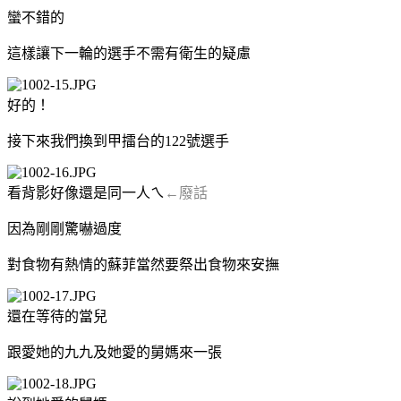
蠻不錯的
這樣讓下一輪的選手不需有衛生的疑慮
好的！
接下來我們換到甲擂台的122號選手
看背影好像還是同一人ㄟ
←廢話
因為剛剛驚嚇過度
對食物有熱情的蘇菲當然要祭出食物來安撫
還在等待的當兒
跟愛她的九九及她愛的舅媽來一張