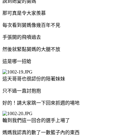
說到她愛的舅媽
那可真是令大家羨慕
每次看到舅媽像幾百年不見
手張開的飛噴過去
然後就緊黏舅媽的大腿不放
這是哪一招蛤
這天哥哥也很認份的陪著妹妹
只不過一直討抱抱
好的！請大家跳一下回來抓週的場地
輪到我們這一回合的選手上場了
媽媽我認真的數了一數籃子內的東西