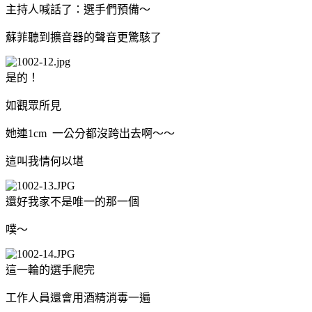
主持人喊話了：選手們預備～
蘇菲聽到擴音器的聲音更驚駭了
是的！
如觀眾所見
她連1cm 一公分都沒跨出去啊～～
這叫我情何以堪
還好我家不是唯一的那一個
噗～
這一輪的選手爬完
工作人員還會用酒精消毒一遍