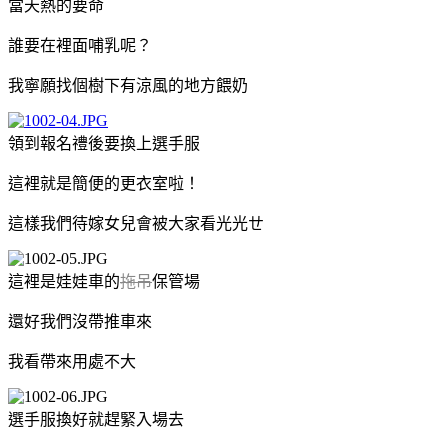
當天熱的要命
誰要在裡面哺乳呢？
我寧願找個樹下有涼風的地方餵奶
領到報名禮後要換上選手服
這裡就是簡便的更衣室啦！
這樣我們待嫁女兒會被大家看光光ㄝ
這裡是娃娃車的
拖吊
保管場
還好我們沒帶推車來
我看帶來用處不大
選手服換好就趕緊入場去