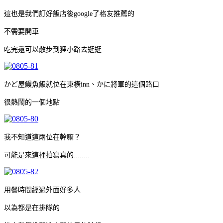
這也是我們訂好飯店後google了格友推薦的
不需要開車
吃完還可以散步到狸小路去逛逛
かど屋鰻魚飯就位在東橫inn、かに將軍的這個路口
很熱鬧的一個地點
我不知道這兩位在幹嘛？
可能是來這裡拍寫真的........
用餐時間經過外面好多人
以為都是在排隊的