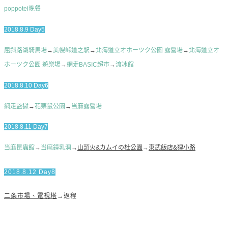
poppotei晚餐
2018.8.9 Day5
屈斜路湖騎馬場
→
美幌峠道之駅
→
北海道立オホーツク公園 露營場
→
北海道立オ
ホーツク公園 遊樂場
→
網走BASIC超市
→
流冰館
2018.8.10 Day6
網走監獄
→
花栗鼠公園
→
当麻露營場
2018.8.11 Day7
当麻昆蟲館
→
当麻鐘乳洞
→
山頭火&カムイの杜公園
→
東武飯店&狸小路
2018.8.12 Day8
二条市場、電視塔
→返程