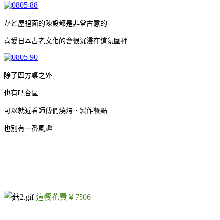
かど屋裡面的陳設都是非常古意的
喜愛日本古老文化的會很沉浸在這氛圍裡
除了四方桌之外
也有吧台區
可以就近看師傅們燒烤、製作餐點
也別有一番風趣
這餐花費￥7506