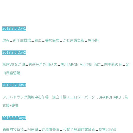
2018.8.5 Day1
啟程
→
新千歲機場
→
租車
→
美居飯店
→
かど屋鰻魚飯
→
狸小路
2018.8.6 Day2
松屋VSなか卯
→
秀岳莊戶外用品店
→
旭川 AEON Mall旭川西店
→
四季彩の丘
→
金
山湖露營場
2018.8.7 Day3
ツルハドラッグ購物中心午餐
→
道立十勝エコロジーパーク
→
SPA KOHAKU
→
洗
衣服+晚餐
2018.8.8 Day4
路邊的牧草捲
→
阿寒湖
→
砂湯露營區
→
和琴半島湖畔露營區
→
食堂と喫茶