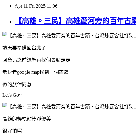
Apr
11
Fri
2025
11:06
【高雄。三民】高雄愛河旁的百年古
這天要準備回台北了
回台北之前還想再找個景點走走
老身看google map找到一個古蹟
徵的旅伴同意
Let's Go~
高雄的輕軌站乾淨優美
很好拍照