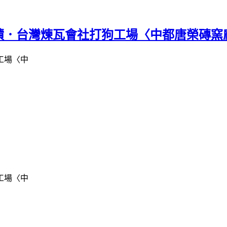
蹟．台灣煉瓦會社打狗工場〈中都唐榮磚窯