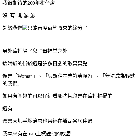
我很期待的200年柑仔店
沒 有 開 இдஇ
超級悲傷
只能再度寄望將來的緣分了
另外這裡除了鬼子母神堂之外
這附近的街道還是許多日劇的取景景點
像是「Woman」、「只想住在吉祥寺嗎?」、「無法成為野獸
的我們」
如果有興趣的可以仔細看哪些片段是在這裡拍攝的
還有
漫畫大師手塚治虫也曾經在雜司谷居住過
我本來有在map上標註他的故居