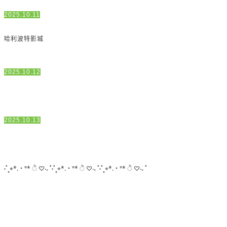
2025.10.11
哈利波特影城
2025.10.12
2025.10.13
˖˚˳⌖*.・°* ੈ ♡‧₊ ˚˖˚˳⌖*.・°* ੈ ♡‧₊ ˚˖˚˳⌖*.・°* ੈ ♡‧₊ ˚