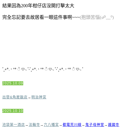
結果因為200年柑仔店沒開打擊太大
完全忘記要去故居看一眼這件事啊~~~
(抱頭苦惱(☍﹏⁰)
˚˳⌖*.・°* ੈ ♡‧₊ ˚˖˚˳⌖*.・°* ੈ ♡‧₊ ˚˖˚˳⌖*.・°* ੈ ♡‧₊ ˚
2025.10.09
出發&角屋飯店
→
明治神宮
2025.10.10
池袋第一酒店
→
法輪寺
→
穴八幡宮
→
都電荒川線
→
鬼子母神堂
→
護國寺