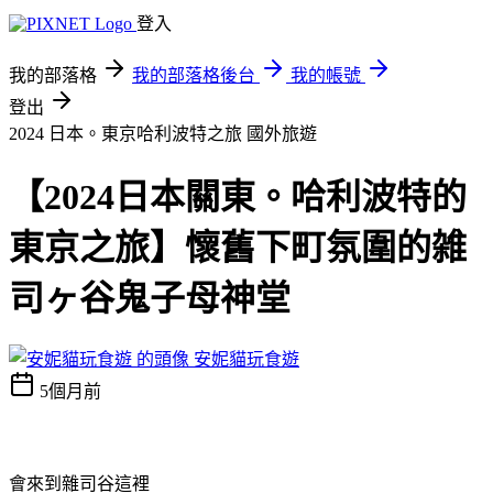
登入
我的部落格
我的部落格後台
我的帳號
登出
2024 日本。東京哈利波特之旅
國外旅遊
【2024日本關東。哈利波特的
東京之旅】懷舊下町氛圍的雑
司ヶ谷鬼子母神堂
安妮貓玩食遊
5個月前
會來到雜司谷這裡