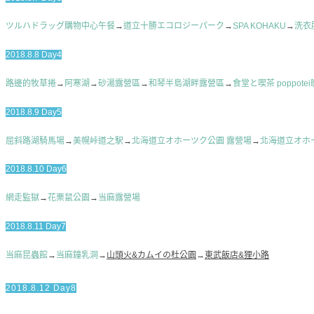
ツルハドラッグ購物中心午餐
→
道立十勝エコロジーパーク
→
SPA KOHAKU
→
洗衣
2018.8.8 Day4
路邊的牧草捲
→
阿寒湖
→
砂湯露營區
→
和琴半島湖畔露營區
→
食堂と喫茶 poppote
2018.8.9 Day5
屈斜路湖騎馬場
→
美幌峠道之駅
→
北海道立オホーツク公園 露營場
→
北海道立オホ
2018.8.10 Day6
網走監獄
→
花栗鼠公園
→
当麻露營場
2018.8.11 Day7
当麻昆蟲館
→
当麻鐘乳洞
→
山頭火&カムイの杜公園
→
東武飯店&狸小路
2018.8.12 Day8