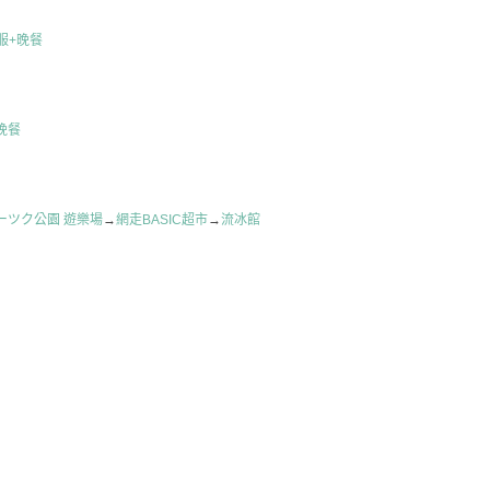
服+晚餐
i晚餐
ーツク公園 遊樂場
→
網走BASIC超市
→
流冰館