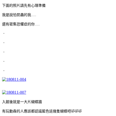
下面的照片請先有心理準備
我是說怕昆蟲的我.....
還有密集恐懼症的你.....
．
．
．
．
．
入館後就是一大片蝴蝶牆
有玩動森的人應該都認識藍色這幾隻蝴蝶吧🤣🤣🤣