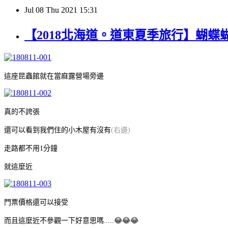
Jul
08
Thu
2021
15:31
【2018北海道。道東夏季旅行】蝴
這座昆蟲館就在當麻露營場旁邊
真的不誇張
還可以看到我們住的小木屋有沒有
(右邊)
走路都不用1分鐘
就這麼近
門票價格還可以接受
而且這麼近不參觀一下好意思嗎.....😂😂😂