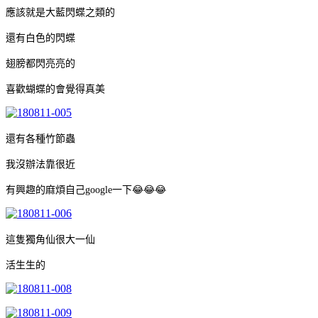
應該就是大藍閃蝶之類的
還有白色的閃蝶
翅膀都閃亮亮的
喜歡蝴蝶的會覺得真美
還有各種竹節蟲
我沒辦法靠很近
有興趣的麻煩自己google一下😂😂😂
這隻獨角仙很大一仙
活生生的