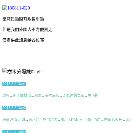
當麻昆蟲館有販售甲蟲
但是我們外國人不方便買走
僅提供此訊息給各位囉！
2018.8.5 Day1
啟程
→
新千歲機場
→
租車
→
美居飯店
→
かど屋鰻魚飯
→
狸小路
2018.8.6 Day2
松屋VSなか卯
→
秀岳莊戶外用品店
→
旭川 AEON Mall旭川西店
→
四季彩の丘
→
金山
2018.8.7 Day3