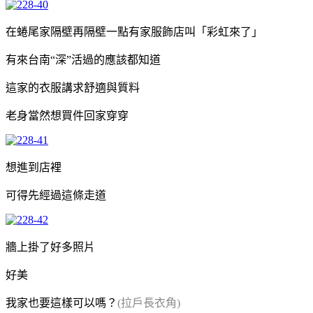
在蜷尾家隔壁再隔壁一點有家服飾店叫「彩虹來了」
有來台南“深”活過的應該都知道
這家的衣服講求舒適與質料
老身當然想買件回家穿穿
想進到店裡
可得先經過這條走道
牆上掛了好多照片
好美
我家也要這樣可以嗎？
(拉戶長衣角)