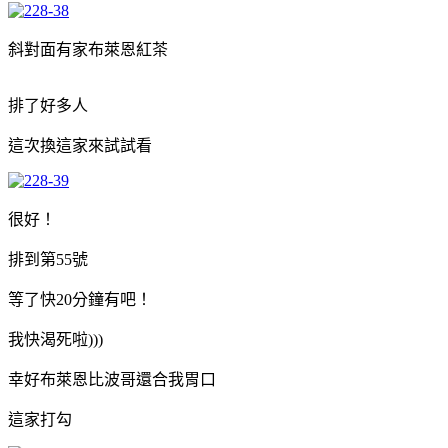
斜對面有家布萊恩紅茶
排了好多人
這次換這家來試試看
很好！
排到第55號
等了快20分鐘有吧！
我快渴死啦)))
幸好布萊恩比波哥還合我胃口
這家打勾