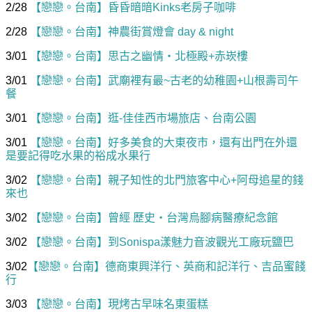
2/28
【戀戀。台南】昏昏暗暗Kinks老房子咖啡
2/28
【戀戀。台南】神農街賞燈會 day & night
3/01
【戀戀。台南】思古之幽情‧北極殿+赤崁樓
3/01
【戀戀。台南】武廟裡有最~古老的幼稚園+山根壽司午
餐
3/01
【戀戀。台南】逛-佳佳西市場旅店、台南公園
3/01
【戀戀。台南】好多美食的大東夜市，還有出門在外還
是要記得吃水果的裕成水果行
3/02
【戀戀。台南】親子知性的北門旅客中心+阿母追星的錢
來也
3/02
【戀戀。台南】曾經 歷史‧台灣烏腳病醫療紀念館
3/02
【戀戀。台南】到Sonispa漾魅力音波觀光工廠玩鹽巴
3/02
【戀戀。台南】德商東興洋行、英商和記洋行、吉品蜜餞
行
3/03
【戀戀。台南】現烤古早味名東蛋糕