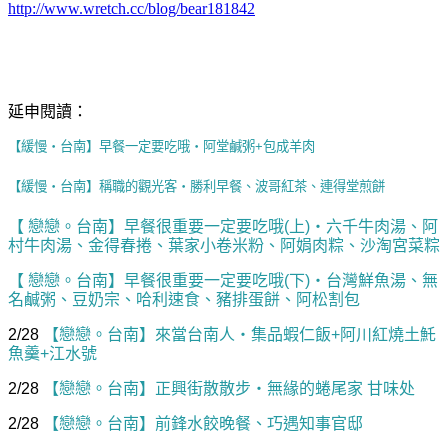
http://www.wretch.cc/blog/bear181842
延申閱讀：
【緩慢‧台南】早餐一定要吃哦‧阿堂鹹粥+包成羊肉
【緩慢‧台南】稱職的觀光客‧勝利早餐、波哥紅茶、連得堂煎餅
【 戀戀。台南】早餐很重要一定要吃哦(上)‧六千牛肉湯、阿
村牛肉湯、金得春捲、葉家小卷米粉、阿娟肉粽、沙淘宮菜粽
【 戀戀。台南】早餐很重要一定要吃哦(下)‧台灣鮮魚湯、無
名鹹粥、豆奶宗、哈利速食、豬排蛋餅、阿松割包
2/28
【戀戀。台南】來當台南人‧集品蝦仁飯+阿川紅燒土魠
魚羹+江水號
2/28
【戀戀。台南】正興街散散步‧無緣的蜷尾家 甘味处
2/28
【戀戀。台南】前鋒水餃晚餐、巧遇知事官邸