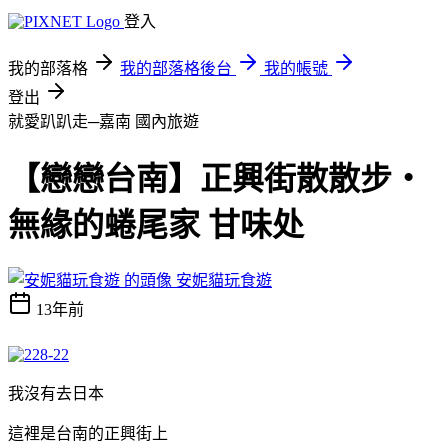
登入
我的部落格
我的部落格後台
我的帳號
登出
就愛趴趴走─嘉南
國內旅遊
【戀戀台南】正興街散散步‧
無緣的蜷尾家 甘味处
安妮貓玩食遊
13年前
我沒有去日本
這裡是台南的正興街上