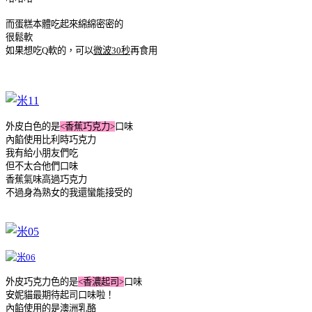
而蛋糕本體吃起來綿綿密密的
很鬆軟
如果想吃Q軟的，可以
微波30秒
再食用
外皮白色的是
<香蕉巧克力>
口味
內餡使用比利時巧克力
我有給小朋友們吃
但不太合他們口味
香蕉氣味高過巧克力
不過身為熟女的我還蠻能接受的
外皮巧克力色的是
<香濃起司>
口味
安妮貓最期待起司口味啦！
內餡使用的是澳洲乳酪