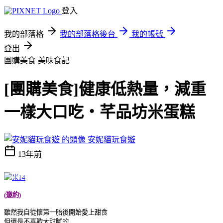
登入
我的部落格
我的部落格後台
我的帳號
登出
團購美食
美味食記
[團購美食]健康低熱量，減重
一樣大口吃‧芊品坊米蛋糕
安妮貓玩食遊
13年前
(邀約)
雖然我自從懷第一胎後開始愛上甜食
但還是不喜歡太甜膩的