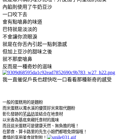
內餡則使用了牛奶豆沙
一口咬下去
會有點嗆鼻的味道
巴特就是淡淡的
不會讓你流眼淚
就是在你舌內引起一點刺激感
但加上豆沙的甜味之後
就不那麼嗆鼻
反而是一種奇妙的滋味
我一直催促戶長也趕快吃一口看看那種新奇的感受
一般的蛋糕用的是麵粉
而米蛋糕以濁水溪的優質好米來取代麵粉
彰化發跡的
芊品坊
並結合在地食材
以米香為基底來襯托食材的風味
而且這米蛋糕可是健康天然、無負擔的哦！
在節食、算卡路里的先生小姐們都嗯免煩惱哦！
盡情的享用美食就對啦！