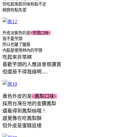
但吃起來起司味有點不足
稍微有點失望
外皮淡紫色的是
<芋頭口味>
我不愛芋頭
所以也皺了皺眉
內餡是使用林內的芋頭
吃起來非常綿
喜歡芋頭的人應該會很讚賞
但還是不得我緣啊.....
黃色外皮的是
<鳳梨口味>
採用台灣在地的金鑽鳳梨
還看得到鳳梨絲哦！
感覺像在吃鳳梨酥
但外皮是蛋糕這樣