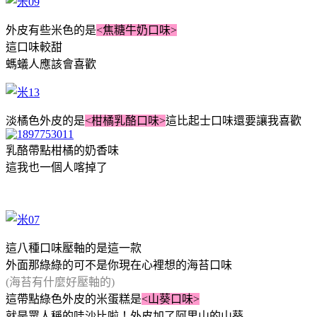
外皮有些米色的是
<焦糖牛奶口味>
這口味較甜
螞蟻人應該會喜歡
淡橘色外皮的是
<柑橘乳酪口味>
這比起士口味還要讓我喜歡
乳酪帶點柑橘的奶香味
這我也一個人喀掉了
這八種口味壓軸的是這一款
外面那綠綠的可不是你現在心裡想的海苔口味
(海苔有什麼好壓軸的)
這帶點綠色外皮的米蛋糕是
<山葵口味>
就是眾人稱的哇沙比啦！外皮加了阿里山的山葵