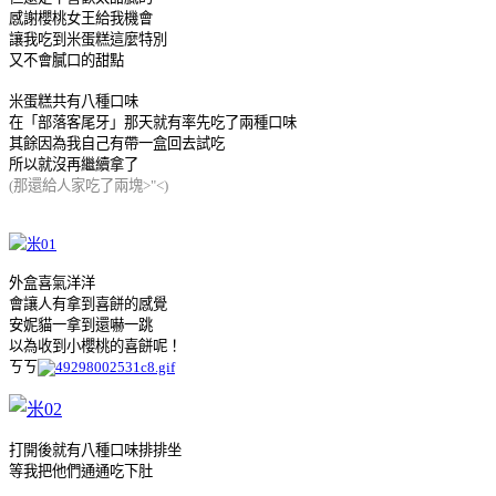
感謝櫻桃女王給我機會
讓我吃到米蛋糕這麼特別
又不會膩口的甜點
米蛋糕共有八種口味
在「部落客尾牙」那天就有率先吃了兩種口味
其餘因為我自己有帶一盒回去試吃
所以就沒再繼續拿了
(那還給人家吃了兩塊>"<)
外盒喜氣洋洋
會讓人有拿到喜餅的感覺
安妮貓一拿到還嚇一跳
以為收到小櫻桃的喜餅呢！
ㄎㄎ
打開後就有八種口味排排坐
等我把他們通通吃下肚