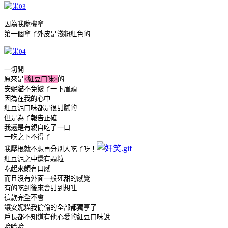
因為我隨機拿
第一個拿了外皮是淺粉紅色的
一切開
原來是
<紅豆口味>
的
安妮貓不免皺了一下眉頭
因為在我的心中
紅豆泥口味都是很甜膩的
但是為了報告正確
我還是有親自吃了一口
一吃之下不得了
我壓根就不想再分別人吃了呀！
紅豆泥之中還有顆粒
吃起來頗有口感
而且沒有外面一般死甜的感覺
有的吃到後來會甜到想吐
這款完全不會
讓安妮貓我偷偷的全部都獨享了
戶長都不知道有他心愛的紅豆口味說
哈哈哈