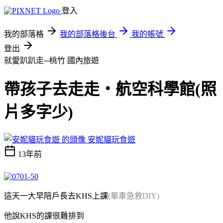
登入
我的部落格
我的部落格後台
我的帳號
登出
就愛趴趴走─桃竹
國內旅遊
帶孩子去走走‧航空科學館(照
片多字少)
安妮貓玩食遊
13年前
這天一大早陪戶長去KHS上課
(單車急救DIY)
他說KHS的課很難排到