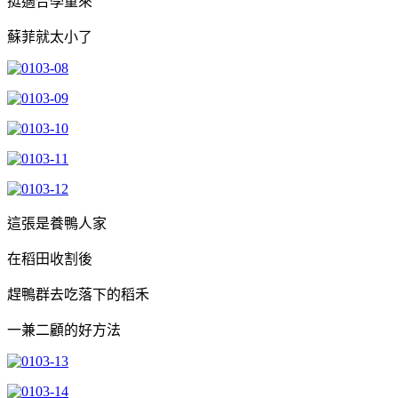
挺適合學童來
蘇菲就太小了
這張是養鴨人家
在稻田收割後
趕鴨群去吃落下的稻禾
一兼二顧的好方法