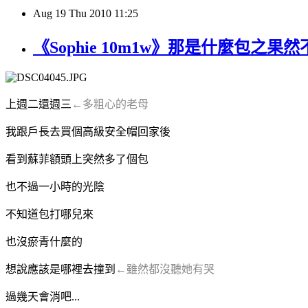
Aug
19
Thu
2010
11:25
《Sophie 10m1w》那是什麼包之果
上週二還週三
←多粗心的老母
我跟戶長去買個高級安全帽回家後
看到蘇菲額頭上突然多了個包
也不過一小時的光陰
不知道包打哪兒來
也沒瘀青什麼的
想說應該是哪裡去撞到
←雖然都沒聽她有哭
過幾天會消吧...