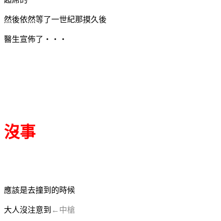
然後依然等了一世紀那摸久後
醫生宣佈了‧‧‧
沒事
應該是去撞到的時候
大人沒注意到
←中槍