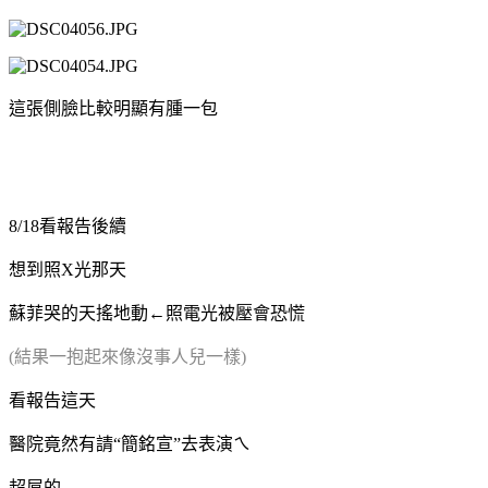
這張側臉比較明顯有腫一包
8/18看報告後續
想到照X光那天
蘇菲哭的天搖地動←照電光被壓會恐慌
(結果一抱起來像沒事人兒一樣)
看報告這天
醫院竟然有請“簡銘宣”去表演ㄟ
超屌的