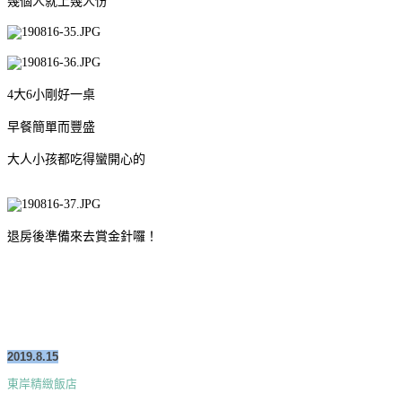
幾個人就上幾人份
4大6小剛好一桌
早餐簡單而豐盛
大人小孩都吃得蠻開心的
退房後準備來去賞金針囉！
2019.8.15
東岸精緻飯店