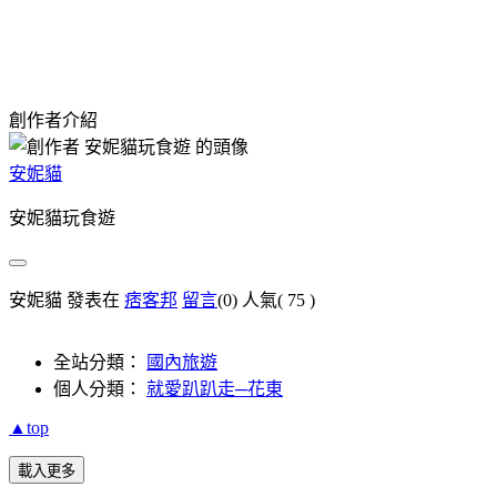
創作者介紹
安妮貓
安妮貓玩食遊
安妮貓 發表在
痞客邦
留言
(0)
人氣(
75
)
全站分類：
國內旅遊
個人分類：
就愛趴趴走─花東
▲top
載入更多