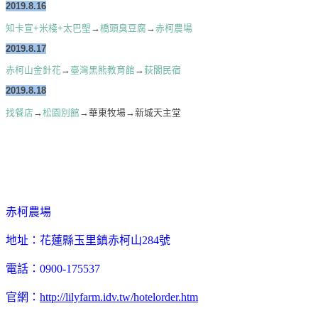
2019.8.16
知卡宣+米棧+太巴塱
→
橋頭臭豆腐
→
赤柯農場
2019.8.17
赤柯山金針花
→
臺灣黑熊教育館
→
荻閣民宿
2019.8.18
找餐店
→
松園別館
→華東牧場→新城天主堂
赤柯農場
地址：花蓮縣玉里鎮赤柯山284號
電話：0900-175537
官網：
http://lilyfarm.idv.tw/hotelorder.htm