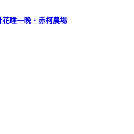
金針花睡一晚．赤柯農場