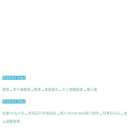
2018.8.5 Day1
啟程
→
新千歲機場
→
租車
→
美居飯店
→
かど屋鰻魚飯
→
狸小路
2018.8.6 Day2
松屋VSなか卯
→
秀岳莊戶外用品店
→
旭川 AEON Mall旭川西店
→
四季彩の丘
→
金
山湖露營場