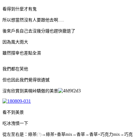
看得到什麼才有鬼
所以想當然沒有人要跟他去啊.....
後來戶長自己去沒幾分鐘也趕快撤退了
因為風大雨大
雖然撐傘也差點全濕
我們都在笑他
但也因此我們覺得很遺憾
沒有欣賞到美幌峠驕傲的美景
看不到美景
吃冰洩憤一下
從左至右是：綠茶
(?)
→綠茶+香草mix→香草→香草+巧克力mix→巧克