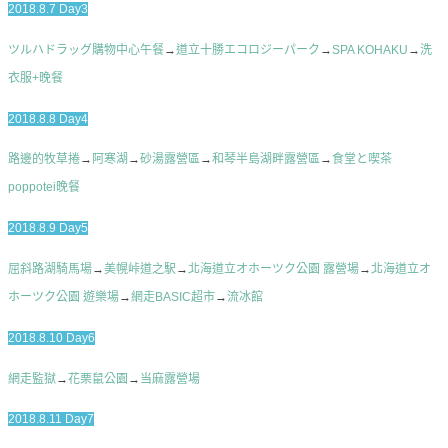
2018.8.7 Day3
ツルハドラッグ購物中心午餐
→
道立十勝エコロジーパーク
→
SPA KOHAKU
→
洗
衣服+晚餐
2018.8.8 Day4
路邊的牧草捲
→
阿寒湖
→
砂湯露營區
→
和琴半島湖畔露營區
→
食堂と喫茶
poppotei晚餐
2018.8.9 Day5
屈斜路湖騎馬場
→
美幌峠道之駅
→
北海道立オホーツク公園 露營場
→
北海道立オ
ホーツク公園 遊樂場
→
網走BASIC超市
→
流冰館
2018.8.10 Day6
網走監獄
→
花栗鼠公園
→
当麻露營場
2018.8.11 Day7