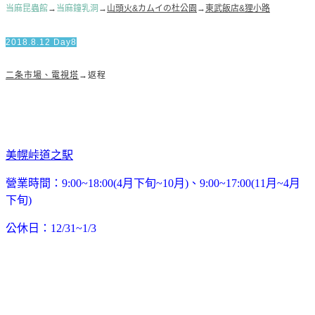
当麻昆蟲館
→
当麻鐘乳洞
→
山頭火&カムイの杜公園
→
東武飯店&狸小路
2018.8.12 Day8
二条市場、電視塔
→返程
美幌峠道之駅
營業時間：9:00~18:00(4月下旬~10月)、9:00~17:00(11月~4月
下旬)
公休日：12/31~1/3