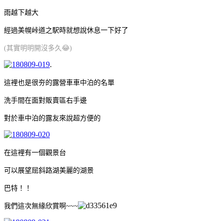
雨越下越大
經過美幌峠道之駅時就想說休息一下好了
(其實明明開沒多久😂)
.
這裡也是很夯的露營車車中泊的名單
洗手間在面對販賣區右手邊
對於車中泊的露友來說超方便的
在這裡有一個觀景台
可以展望屈斜路湖美麗的湖景
巴特！！
我們這次無緣欣賞啊~~~