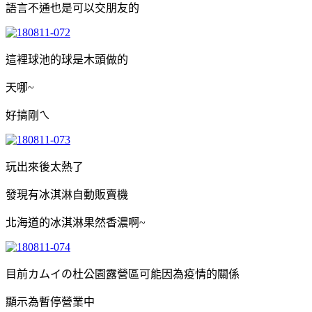
語言不通也是可以交朋友的
這裡球池的球是木頭做的
天哪~
好搞剛ㄟ
玩出來後太熱了
發現有冰淇淋自動販賣機
北海道的冰淇淋果然香濃啊~
目前カムイの杜公園露營區可能因為疫情的關係
顯示為暫停營業中