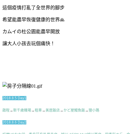
這個疫情打亂了全世界的腳步
希望能盡早恢復健康的世界🙏
カムイの杜公園能盡早開放
讓大人小孩去玩個痛快！
2018.8.5 Day1
啟程
→
新千歲機場
→
租車
→
美居飯店
→
かど屋鰻魚飯
→
狸小路
2018.8.6 Day2