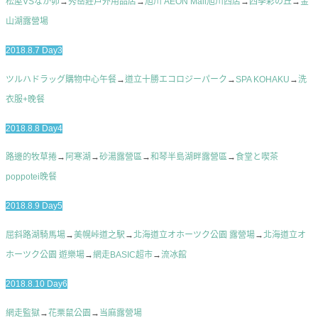
松屋VSなか卯
→
秀岳莊戶外用品店
→
旭川 AEON Mall旭川西店
→
四季彩の丘
→
金
山湖露營場
2018.8.7 Day3
ツルハドラッグ購物中心午餐
→
道立十勝エコロジーパーク
→
SPA KOHAKU
→
洗
衣服+晚餐
2018.8.8 Day4
路邊的牧草捲
→
阿寒湖
→
砂湯露營區
→
和琴半島湖畔露營區
→
食堂と喫茶
poppotei晚餐
2018.8.9 Day5
屈斜路湖騎馬場
→
美幌峠道之駅
→
北海道立オホーツク公園 露營場
→
北海道立オ
ホーツク公園 遊樂場
→
網走BASIC超市
→
流冰館
2018.8.10 Day6
網走監獄
→
花栗鼠公園
→
当麻露營場