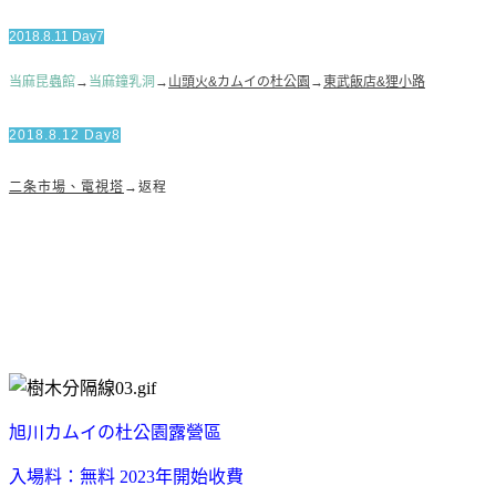
2018.8.11 Day7
当麻昆蟲館
→
当麻鐘乳洞
→
山頭火&カムイの杜公園
→
東武飯店&狸小路
2018.8.12 Day8
二条市場、電視塔
→返程
旭川カムイの杜公園露營區
入場料：無料 2023年開始收費