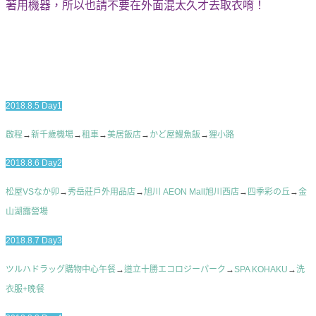
著用機器，所以也請不要在外面混太久才去取衣唷！
2018.8.5 Day1
啟程
→
新千歲機場
→
租車
→
美居飯店
→
かど屋鰻魚飯
→
狸小路
2018.8.6 Day2
松屋VSなか卯
→
秀岳莊戶外用品店
→
旭川 AEON Mall旭川西店
→
四季彩の丘
→
金
山湖露營場
2018.8.7 Day3
ツルハドラッグ購物中心午餐
→
道立十勝エコロジーパーク
→
SPA KOHAKU
→
洗
衣服+晚餐