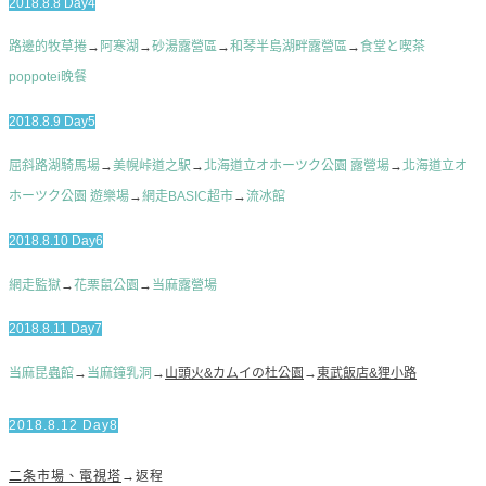
2018.8.8 Day4
路邊的牧草捲
→
阿寒湖
→
砂湯露營區
→
和琴半島湖畔露營區
→
食堂と喫茶
poppotei晚餐
2018.8.9 Day5
屈斜路湖騎馬場
→
美幌峠道之駅
→
北海道立オホーツク公園 露營場
→
北海道立オ
ホーツク公園 遊樂場
→
網走BASIC超市
→
流冰館
2018.8.10 Day6
網走監獄
→
花栗鼠公園
→
当麻露營場
2018.8.11 Day7
当麻昆蟲館
→
当麻鐘乳洞
→
山頭火&カムイの杜公園
→
東武飯店&狸小路
2018.8.12 Day8
二条市場、電視塔
→返程