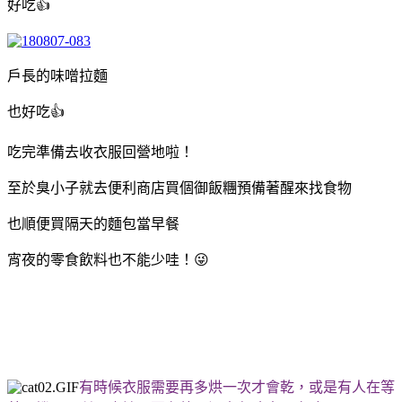
好吃👍
戶長的味噌拉麵
也好吃👍
吃完準備去收衣服回營地啦！
至於臭小子就去便利商店買個御飯糰預備著醒來找食物
也順便買隔天的麵包當早餐
宵夜的零食飲料也不能少哇！😜
有時候衣服需要再多烘一次才會乾，或是有人在等