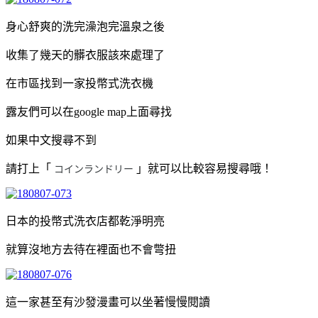
身心舒爽的洗完澡泡完溫泉之後
收集了幾天的髒衣服該來處理了
在市區找到一家投幣式洗衣機
露友們可以在google map上面尋找
如果中文搜尋不到
請打上「
」就可以比較容易搜尋哦！
コインランドリー
日本的投幣式洗衣店都乾淨明亮
就算沒地方去待在裡面也不會彆扭
這一家甚至有沙發漫畫可以坐著慢慢閱讀