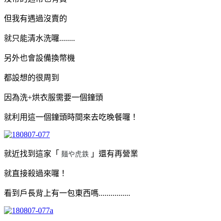
但我有遇過沒賣的
就只能清水洗囉........
另外也會設備換幣機
都設想的很周到
因為洗+烘衣服需要一個鐘頭
就利用這一個鐘頭時間來去吃晚餐囉！
就近找到這家「
」還有再營業
麺や虎鉄
就直接殺過來囉！
看到戶長背上有一包東西嗎................