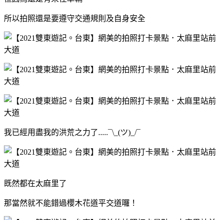
所以拍照還是要遵守交通規則及自身安全
我已經用盡我的洪荒之力了.....¯\_(ツ)_/¯
既然都在太麻里了
那當然就不能錯過櫻木花道平交道囉！