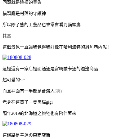
回頭就是這樣的景象
貓頭鷹是村落的守護神
所以除了熊的工藝品也會常會看到貓頭鷹
其實
這個景象一直讓我覺得我好像在哈利波特的斜角巷內呢！
這裡還有一家店裡面通通是宮崎駿卡通的週邊商品
超可愛的~~
而且裡面有一半都是台灣人
(笑)
老身在這買了一隻黑貓gigi
隔年2019的北海道之旅牠也有陪伴著來
這條路是幸運の森商店街