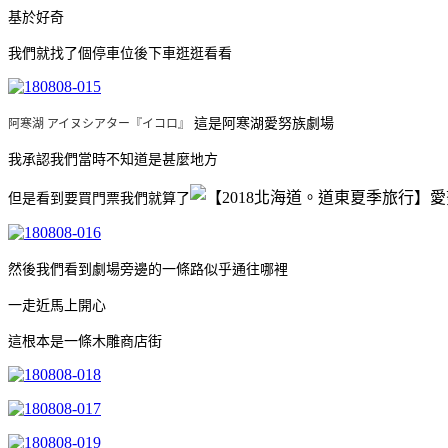
基於好奇
我們就找了個停車位後下車逛逛看看
這是阿寒湖愛努族劇場
阿寒湖 アイヌシアター『イコロ』
我承認我們當時不知道是甚麼地方
但是看到要買門票我們就算了
然後我們看到劇場旁邊的一條路似乎通往哪裡
一走近馬上開心
這根本是一條木雕商店街