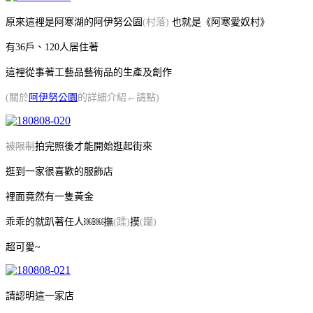
原來這裡是阿寒湖的阿伊努公園
(村落)
也就是《阿寒愛奴村》
有36戶、120人居住著
這裡從事著工藝品藝術品的生產及創作
(關於
阿伊努公園
的詳細介紹←請點)
被限制
拍完照後才能開始逛起街來
逛到一家很喜歡的服飾店
裡面竟然有一隻黃金
乖乖的就趴著任人￼￼撫
(蹂)
摸
(躪)
超可愛~
請認明這一家店