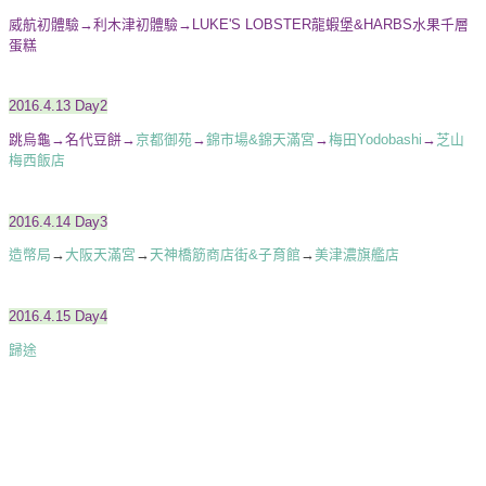
威航初體驗
→
利木津初體驗
→
LUKE'S LOBSTER龍蝦堡&HARBS水果千層
蛋糕
2016.4.13 Day2
跳烏龜
→
名代豆餅
→
京都御苑
→
錦市場&錦天滿宮
→
梅田Yodobashi
→
芝山
梅西飯店
2016.4.14 Day3
造幣局
→
大阪天滿宮
→
天神橋筋商店街&子育館
→
美津濃旗艦店
2016.4.15 Day4
歸途