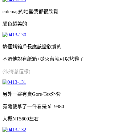
colemag的地墊我都很欣賞
顏色超美的
這個烤箱戶長應該蠻欣賞的
不過他說有紙箱+焚火台就可以烤雞了
(很得意這樣)
另外一邊有賣Gore-Tex外套
有隨便拿了一件看是￥19980
大概NT5600左右