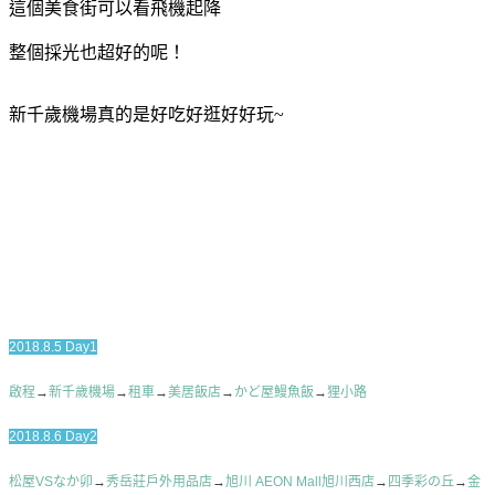
這個美食街可以看飛機起降
整個採光也超好的呢！
新千歲機場真的是好吃好逛好好玩~
2018.8.5 Day1
啟程
→
新千歲機場
→
租車
→
美居飯店
→
かど屋鰻魚飯
→
狸小路
2018.8.6 Day2
松屋VSなか卯
→
秀岳莊戶外用品店
→
旭川 AEON Mall旭川西店
→
四季彩の丘
→
金