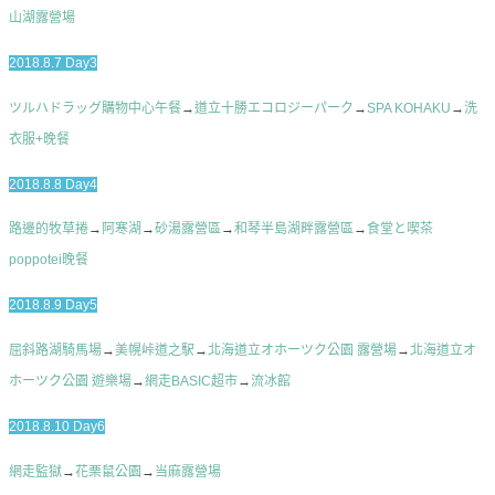
山湖露營場
2018.8.7 Day3
ツルハドラッグ購物中心午餐
→
道立十勝エコロジーパーク
→
SPA KOHAKU
→
洗
衣服+晚餐
2018.8.8 Day4
路邊的牧草捲
→
阿寒湖
→
砂湯露營區
→
和琴半島湖畔露營區
→
食堂と喫茶
poppotei晚餐
2018.8.9 Day5
屈斜路湖騎馬場
→
美幌峠道之駅
→
北海道立オホーツク公園 露營場
→
北海道立オ
ホーツク公園 遊樂場
→
網走BASIC超市
→
流冰館
2018.8.10 Day6
網走監獄
→
花栗鼠公園
→
当麻露營場