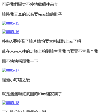
可是我們腳步不停地繼續往前奔
這時我天真的以為要先去填飽肚子
哆啦A夢控看了這片牆怕要大叫或趴上去了吧！
能在人來人往的走道上拍到這空景我也著實不容易ㄚ我
還不快快稱讚我一下
經過小叮噹之後
就是滿滿粉紅氛圍的Kitty貓家族了