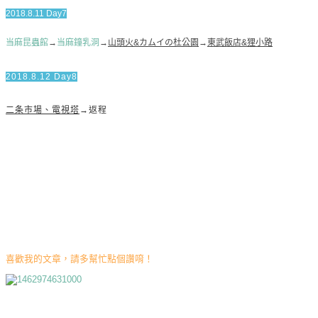
2018.8.11 Day7
当麻昆蟲館
→
当麻鐘乳洞
→
山頭火&カムイの杜公園
→
東武飯店&狸小路
2018.8.12 Day8
二条市場、電視塔
→返程
喜歡我的文章，請多幫忙點個讚唷！