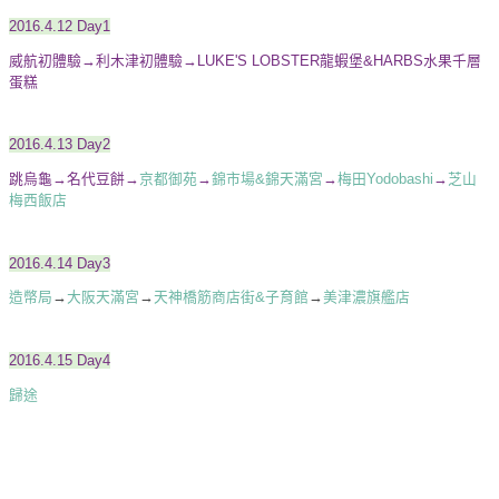
2016.4.12 Day1
威航初體驗
→
利木津初體驗
→
LUKE'S LOBSTER龍蝦堡&HARBS水果千層
蛋糕
2016.4.13 Day2
跳烏龜
→
名代豆餅
→
京都御苑
→
錦市場&錦天滿宮
→
梅田Yodobashi
→
芝山
梅西飯店
2016.4.14 Day3
造幣局
→
大阪天滿宮
→
天神橋筋商店街&子育館
→
美津濃旗艦店
2016.4.15 Day4
歸途