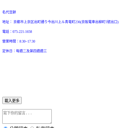
名代豆餅
地址：
京都市上京区出町通り今出川上ル青竜町236(京阪電車出柳町5號出口)
電話：075-221-1658
營業時間：8:30~17:30
定休日：每週二及第四週週三
載入更多