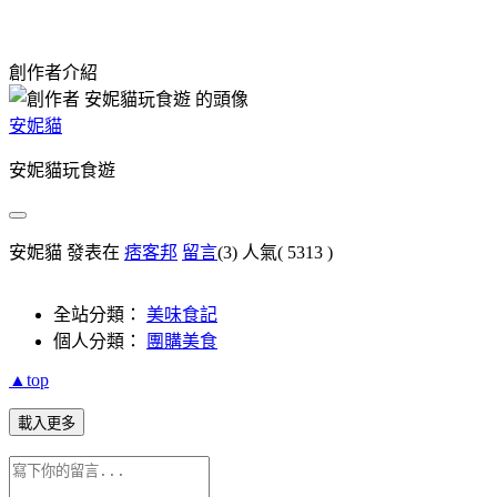
創作者介紹
安妮貓
安妮貓玩食遊
安妮貓 發表在
痞客邦
留言
(3)
人氣(
5313
)
全站分類：
美味食記
個人分類：
團購美食
▲top
載入更多