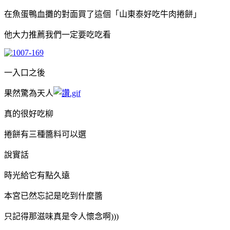
在魚蛋鴨血攤的對面買了這個「山東泰好吃牛肉捲餅」
他大力推薦我們一定要吃吃看
一入口之後
果然驚為天人
真的很好吃柳
捲餅有三種醬料可以選
說實話
時光給它有點久遠
本宮已然忘記是吃到什麼醬
只記得那滋味真是令人懷念啊)))