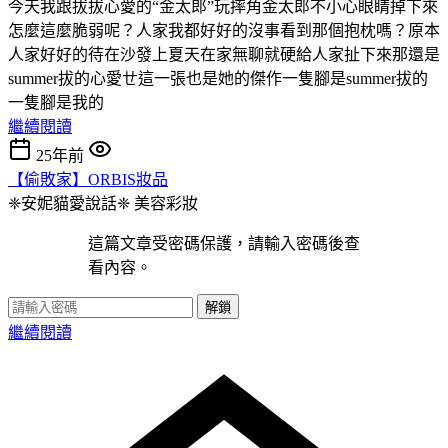
今天我跟拔拔心愛的“金太郎”玩摔角金太郎不小心眼睛掉下來
怎麼這麼脆弱呢？人家我都好好的沒事看到那個抱枕嗎？原本
人家好好的待在沙發上夏天在家無聊就硬給人家扯下來那還是
summer拔的心愛ㄝ這一張也是她的傑作一隻腳是summer拔的
一隻腳是我的
繼續閱讀
25年前
【偷敗家】ORBIS妝品
❈安妮貓愛說話❈
美容彩妝
這篇文章受密碼保護，請輸入密碼後查
看內容。
解鎖
繼續閱讀