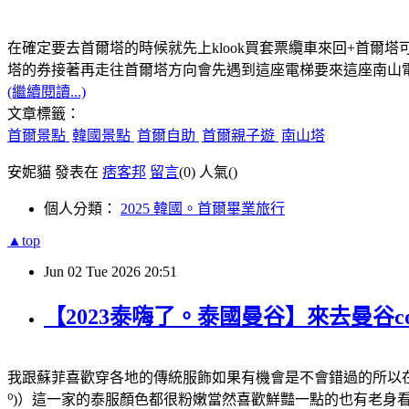
在確定要去首爾塔的時候就先上klook買套票纜車來回+首
塔的券接著再走往首爾塔方向會先遇到這座電梯要來這座南山
(繼續閱讀...)
文章標籤：
首爾景點
韓國景點
首爾自助
首爾親子遊
南山塔
安妮貓 發表在
痞客邦
留言
(0)
人氣(
)
個人分類：
2025 韓國。首爾畢業旅行
▲top
Jun
02
Tue
2026
20:51
【2023泰嗨了。泰國曼谷】來去曼谷cosp
我跟蘇菲喜歡穿各地的傳統服飾如果有機會是不會錯過的所以在
⁰)）這一家的泰服顏色都很粉嫩當然喜歡鮮豔一點的也有老身