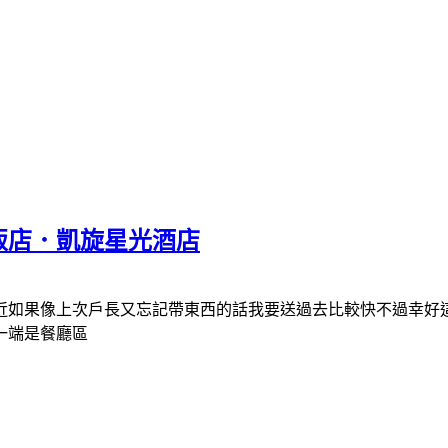
飯店．凱旋星光酒店
近如果像上次戶長又忘記帶東西的話我要送過去比較快不過幸好
一端是餐廳區