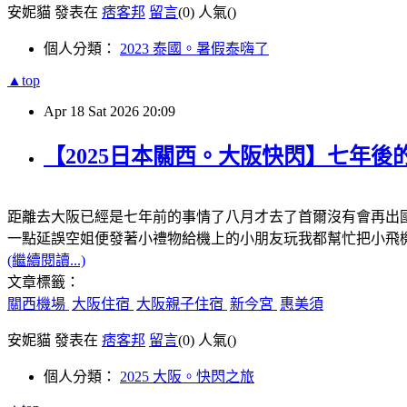
安妮貓 發表在
痞客邦
留言
(0)
人氣(
)
個人分類：
2023 泰國。暑假泰嗨了
▲top
Apr
18
Sat
2026
20:09
【2025日本關西。大阪快閃】七年後的大阪 &
距離去大阪已經是七年前的事情了八月才去了首爾沒有會再出
一點延誤空姐便發著小禮物給機上的小朋友玩我都幫忙把小飛機
(繼續閱讀...)
文章標籤：
關西機場
大阪住宿
大阪親子住宿
新今宮
惠美須
安妮貓 發表在
痞客邦
留言
(0)
人氣(
)
個人分類：
2025 大阪。快閃之旅