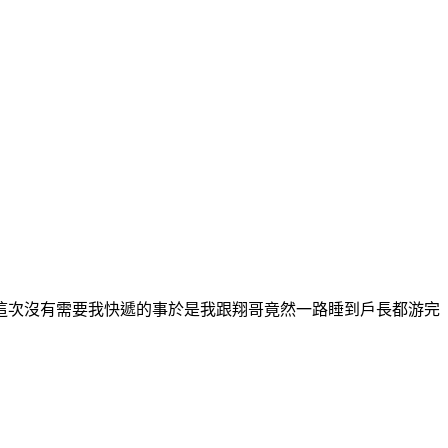
這次沒有需要我快遞的事於是我跟翔哥竟然一路睡到戶長都游完