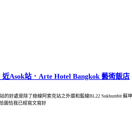
k站．Arte Hotel Bangkok 藝術飯店
這個站的好處是除了綠線阿索克站之外還和藍線BL22 Sukhumb
rket恰圖恰我已經寫文寫好