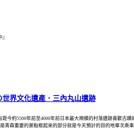
中』
森の世界文化遺產．三內丸山遺跡
今約5500年前至4000年前日本最大規模的村落遺跡喜歡古蹟
都是青森重要的景點框起來的部分就是今天預計的目的地單次乘