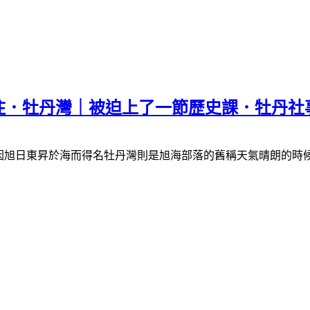
不住．牡丹灣｜被迫上了一節歷史課．牡丹社事
村因旭日東昇於海而得名牡丹灣則是旭海部落的舊稱天氣晴朗的時