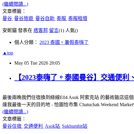
(繼續閱讀...)
文章標籤：
曼谷
曼谷旅遊
曼谷自助
泰服
泰服租借
安妮貓 發表在
痞客邦
留言
(1)
人氣(
)
個人分類：
2023 泰國。暑假泰嗨了
▲top
May
05
Tue
2026
20:05
【2023泰嗨了。泰國曼谷】交通便利、近Aso
最後兩晚我們住宿換到綠線E04 Asok 阿索克站 的藝術飯店
達我最後一天的目的地 - 恰圖恰市集 Chatuchak Weekend Ma
(繼續閱讀...)
文章標籤：
曼谷住宿
交通便利
Asok站
Sukhumbit站