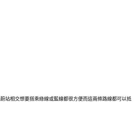
it 蘇坤蔚站相交想要搭乘綠線或藍線都很方便而這兩條路線都可以抵