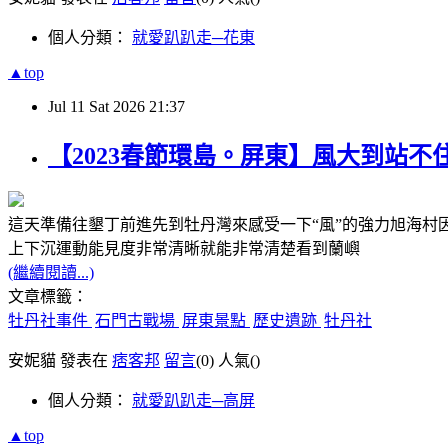
個人分類：
就愛趴趴走─花東
▲top
Jul
11
Sat
2026
21:37
【2023春節環島。屏東】風大到站
這天準備往墾丁前進先到牡丹灣來感受一下“風”的強力旭海
上下沉運動能見度非常清晰就能非常清楚看到蘭嶼
(繼續閱讀...)
文章標籤：
牡丹社事件
石門古戰場
屏東景點
歷史遺跡
牡丹社
安妮貓 發表在
痞客邦
留言
(0)
人氣(
)
個人分類：
就愛趴趴走─高屏
▲top