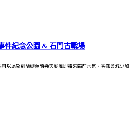
件紀念公園 & 石門古戰場
候可以遠望到蘭嶼像前幾天颱風即將來臨前水氣、雲都會減少加