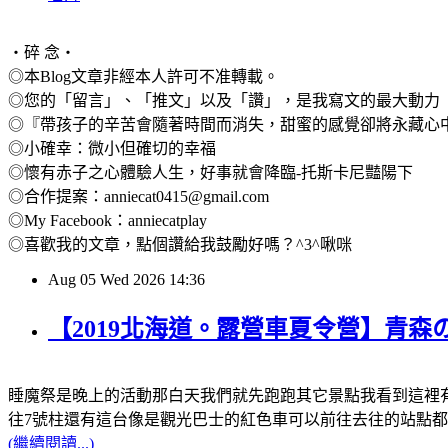
‧碎 念‧
◎本Blog文章非經本人許可不准轉載。
◎您的「留言」、「推文」以及「讚」，是我寫文的最大動力
◎『帶孩子的辛苦會隨著時間而消失，甜蜜的感覺卻將永藏心
◎小確幸：微小但確切的幸福
◎懷有赤子之心體驗人生，好事就會降臨-托斯卡尼豔陽下
◎合作提案：anniecat0415@gmail.com
◎My Facebook：anniecatplay
◎喜歡我的文章，點個讚給我鼓勵好嗎？^3^啾咪
Aug
05
Wed
2026
14:36
【2019北海道。露營車夏令營】青
睡魔祭是晚上的活動那白天我們就先跑跑其它景點我看到這裡有距
往7號柱還有這台像是觀光巴士的紅色車可以前往去往的站點
(繼續閱讀...)