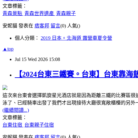
文章標籤：
青森景點
青森世界遺產
青森親子
安妮貓 發表在
痞客邦
留言
(0)
人氣(
)
個人分類：
2019 日本。北海道 露營車夏令營
▲top
Jul
15
Wed
2026
15:08
【2024台東三鐵賽。台東】台東靠海
這次來台東會選擇凱旋星光酒店就是因為距離三鐵的比賽區很
泳了、已經騎車出發了我們才出現接待大廳很寬敞櫃檯的另外
(繼續閱讀...)
文章標籤：
台東住宿
台東親子住宿
安妮貓 發表在
痞客邦
留言
(0)
人氣(
)