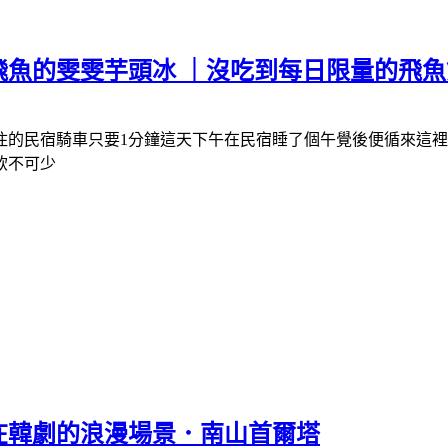
炸飛魚的雯雯芋頭冰 ｜沒吃到每日限量的飛
的民宿騎車只要1分鐘這天下午在民宿睡了個午覺後便循來這裡
飲不可少
身在韓劇的浪漫場景．南山首爾塔