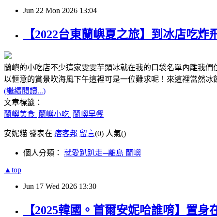
Jun
22
Mon
2026
13:04
【2022台東蘭嶼夏之旅】到冰店吃
蘭嶼的小吃店不少這家雯雯芋頭冰就在我的口袋名單內離我們住
以愜意的賞景吹海風下午這裡可是一位難求呢！來這裡當然冰
(繼續閱讀...)
文章標籤：
蘭嶼美食
蘭嶼小吃
蘭嶼早餐
安妮貓 發表在
痞客邦
留言
(0)
人氣(
)
個人分類：
就愛趴趴走─離島 蘭嶼
▲top
Jun
17
Wed
2026
13:30
【2025韓國。首爾安妮哈誰唷】置