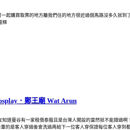
爾塔可一起購買取票的地方離我們住的地方很近過個馬路沒多久就
電梯
lay．鄭王廟 Wat Arun
知道曼谷有一家租借泰服且是台灣人開設的當然就不能錯過啊！（只
看重的是客人穿過後會洗過再給下一位客人穿保證每位客人穿到