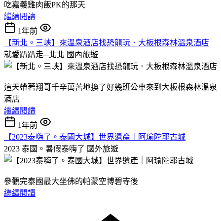
吃嘉義雞肉飯PK的那天
繼續閱讀
1年前
【新北。三峽】來溫泉酒店找恐龍玩．大板根森林溫泉酒店
就愛趴趴走─北北
國內旅遊
這天帶著翔哥千辛萬苦地換了好幾班公車來到大板根森林溫泉
酒店
繼續閱讀
1年前
【2023泰嗨了。泰國大城】世界遺產｜阿瑜陀耶古城
2023 泰國。暑假泰嗨了
國外旅遊
參觀完泰國最大坐佛的帕蒙空博碧寺後
繼續閱讀