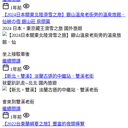
1年前
【2024日本關東北陸滑雪之旅】銀山溫泉老街旁的溫泉旅館．
仙峽の宿 銀山莊 房間篇
2024 日本。東京藏王滑雪之旅
國外旅遊
坐上接駁車後
繼續閱讀
1年前
【新北。雙溪】淡蘭古道的中繼站．雙溪老街
就愛趴趴走─北北
國內旅遊
會來到雙溪老街
繼續閱讀
1年前
【2022台東蘭嶼夏之旅】豐富的夜間導覽