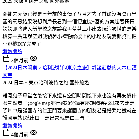
2025 大阪。快閃之旅
國外旅遊
距離去大阪已經是七年前的事情了八月才去了首爾沒有會再出
國的意思結果沒想到戶長看到一個便宜機+酒的方案趁著哥哥
姊姊即將進入新學校之前讓我再帶著三小出去玩這次搭的是樂
桃有一點延誤空姐便發著小禮物給機上的小朋友玩我都幫忙把
小飛機DIY完成了
繼續閱讀
3個月前
【2024日本關東。哈利波特的東京之旅】靜謐莊嚴的大本山護
國寺
2024 日本。東京哈利波特之旅
國外旅遊
離開鬼子母堂之後接下來還有空閒時間接下來也沒有再安排什
麼景點看了google map步行約20分鐘有座護國寺那就來去走走
照片中是護國寺的仁王門要來護國寺的朋友若是搭乘地鐵就在
護國寺站1號出口一走出來就是仁王門了
繼續閱讀
4個月前