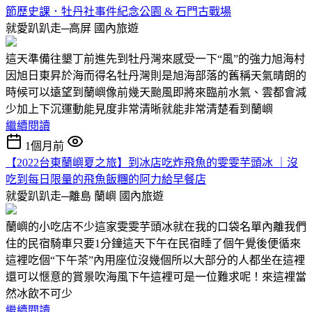
節歷史課．牡丹社事件紀念公園 & 石門古戰場
就愛趴趴走─高屏
國內旅遊
這天準備往墾丁前進先到牡丹灣來感受一下“風”的強力旭海村
因旭日東昇於海而得名牡丹灣則是旭海部落的舊稱天氣晴朗的
時候可以遠望到蘭嶼像前幾天颱風即將來臨前水氣、雲都會減
少加上下沉運動能見度非常清晰就能非常清楚看到蘭嶼
繼續閱讀
1個月前
【2022台東蘭嶼夏之旅】到冰店吃炸飛魚的雯雯芋頭冰 ｜沒
吃到每日限量的飛魚飯糰的阿力給早餐店
就愛趴趴走─離島 蘭嶼
國內旅遊
蘭嶼的小吃店不少這家雯雯芋頭冰就在我的口袋名單內離我們
住的民宿騎車只要1分鐘這天下午在民宿睡了個午覺後便循來
這裡吃個“下午茶”內用座位沒幾個所以大部分的人都坐在這裡
還可以愜意的賞景吹海風下午這裡可是一位難求呢！來這裡當
然冰飲不可少
繼續閱讀