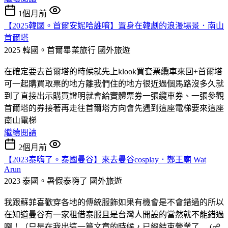
1個月前
【2025韓國。首爾安妮哈誰唷】置身在韓劇的浪漫場景．南山
首爾塔
2025 韓國。首爾畢業旅行
國外旅遊
在確定要去首爾塔的時候就先上klook買套票纜車來回+首爾塔
可一起購買取票的地方離我們住的地方很近過個馬路沒多久就
到了直接出示購買證明就會給實體票券一張纜車券、一張參觀
首爾塔的券接著再走往首爾塔方向會先遇到這座電梯要來這座
南山電梯
繼續閱讀
2個月前
【2023泰嗨了。泰國曼谷】來去曼谷cosplay．鄭王廟 Wat
Arun
2023 泰國。暑假泰嗨了
國外旅遊
我跟蘇菲喜歡穿各地的傳統服飾如果有機會是不會錯過的所以
在知道曼谷有一家租借泰服且是台灣人開設的當然就不能錯過
啊！（只是在我出這一篇文章的時候，已經結束營業了.....(☍