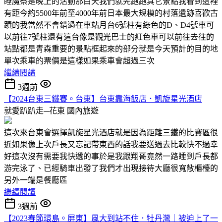
睡魔祭是晚上的活動那白天我們就先跑跑其它景點我看到這裡
有距今約5500年前至4000年前日本最大規模的村落遺跡喜歡古
蹟的我當然不會錯過在車站月台6號柱有綠色的D、D4號車可
以前往7號柱還有這台像是觀光巴士的紅色車可以前往去往的
站點都是青森重要的景點框起來的部分就是今天預計的目的地
單次乘車的票價是這樣如果乘車會超過三次
繼續閱讀
3週前
【2024台東三鐵賽。台東】台東靠海飯店．凱旋星光酒店
就愛趴趴走─花東
國內旅遊
這次來台東會選擇凱旋星光酒店就是因為距離三鐵的比賽區很
近如果像上次戶長又忘記帶東西的話我要送過去比較快不過幸
好這次沒有需要我快遞的事於是我跟翔哥竟然一路睡到戶長都
游完泳了、已經騎車出發了我們才出現接待大廳很寬敞櫃檯的
另外一端是餐廳區
繼續閱讀
3週前
【2023春節環島。屏東】風大到站不住．牡丹灣｜被迫上了一