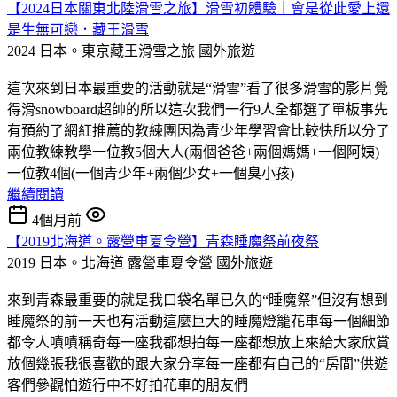
【2024日本關東北陸滑雪之旅】滑雪初體驗｜會是從此愛上還
是生無可戀．藏王滑雪
2024 日本。東京藏王滑雪之旅
國外旅遊
這次來到日本最重要的活動就是“滑雪”看了很多滑雪的影片覺
得滑snowboard超帥的所以這次我們一行9人全都選了單板事先
有預約了網紅推薦的教練團因為青少年學習會比較快所以分了
兩位教練教學一位教5個大人(兩個爸爸+兩個媽媽+一個阿姨)
一位教4個(一個青少年+兩個少女+一個臭小孩)
繼續閱讀
4個月前
【2019北海道。露營車夏令營】青森睡魔祭前夜祭
2019 日本。北海道 露營車夏令營
國外旅遊
來到青森最重要的就是我口袋名單已久的“睡魔祭”但沒有想到
睡魔祭的前一天也有活動這麼巨大的睡魔燈籠花車每一個細節
都令人嘖嘖稱奇每一座我都想拍每一座都想放上來給大家欣賞
放個幾張我很喜歡的跟大家分享每一座都有自己的“房間”供遊
客們參觀怕遊行中不好拍花車的朋友們