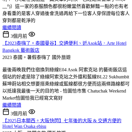
﹏⁰)）這一家的泰服顏色都很粉嫩當然喜歡鮮豔一點的也有老
身看重的是客人穿過後會洗過再給下一位客人穿保證每位客人
穿到都是乾淨的
繼續閱讀
3個月前
【2023泰嗨了。泰國曼谷】交通便利、近Asok站．Arte Hotel
Bangkok 藝術飯店
2023 泰國。暑假泰嗨了
國外旅遊
最後兩晚我們住宿換到綠線E04 Asok 阿索克站 的藝術飯店這
個站的好處是除了綠線阿索克站之外還和藍線BL22 Sukhumbit
蘇坤蔚站相交想要搭乘綠線或藍線都很方便而這兩條路線都可
以抵達我最後一天的目的地 - 恰圖恰市集 Chatuchak Weekend
Market恰圖恰我已經寫文寫好
繼續閱讀
3個月前
【2025日本關西。大阪快閃】七年後的大阪 & 交通方便的
Hotel Wan Osaka ebisu