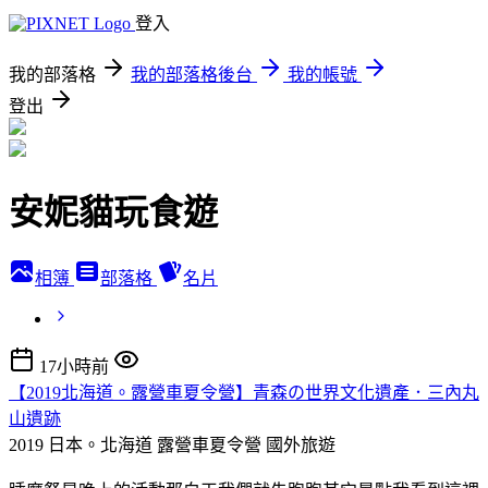
登入
我的部落格
我的部落格後台
我的帳號
登出
安妮貓玩食遊
相簿
部落格
名片
17小時前
【2019北海道。露營車夏令營】青森の世界文化遺產．三內丸
山遺跡
2019 日本。北海道 露營車夏令營
國外旅遊