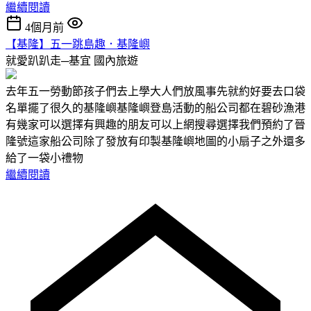
繼續閱讀
4個月前
【基隆】五一跳島趣．基隆嶼
就愛趴趴走─基宜
國內旅遊
去年五一勞動節孩子們去上學大人們放風事先就約好要去口袋
名單擺了很久的基隆嶼基隆嶼登島活動的船公司都在碧砂漁港
有幾家可以選擇有興趣的朋友可以上網搜尋選擇我們預約了晉
隆號這家船公司除了發放有印製基隆嶼地圖的小扇子之外還多
給了一袋小禮物
繼續閱讀