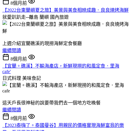
8個月前
【2022台東蘭嶼夏之旅】美景與美食相映成趣．良良燒烤海鮮
就愛趴趴走─離島 蘭嶼
國內旅遊
上週介紹宜蘭礁溪的現撈海鮮定食餐廳
繼續閱讀
8個月前
【宜蘭。礁溪】不輸海產店，新鮮現撈的和風定食．里海
cafe'
日式料理
美味食記
這天戶長很神秘的說要帶我們去一個地方吃晚餐
繼續閱讀
8個月前
【2023泰嗨了。泰國曼谷】用親民的價格實現海鮮富翁的樂