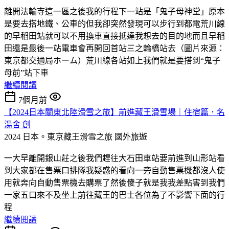
離開法輪寺這一區之後我的行程下一站是「鬼子母神堂」原本
是要去搭地鐵、公車的但我卻突然發現可以步行到都電荒川線
的早稻田站就可以不用換車直接抵達我想去的目的地而且早稻
田還是最後一站電車會再開回首站三之輪橋站去（圖片來源：
東京都交通局ホーム）荒川線各站如上我們就是要搭到“鬼子
母前”站下車
繼續閱讀
7個月前
【2024日本關東北陸滑雪之旅】前進藏王滑雪場｜住宿篇．名
湯舍 創
2024 日本。東京藏王滑雪之旅
國外旅遊
一大早離開銀山莊之後我們趕往大石田車站要前進到山形站看
到大家都在售票口排隊我疑惑的看向一旁自動售票機都沒人使
用就奔向自動售票機去購票了然後傻子就是我我差點害到我們
一家五口來不及坐上前往藏王的巴士各位為了不影響下面的行
程
繼續閱讀