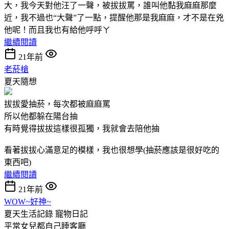
大，我今天對他汪了一聲，被拔拔罵，誰叫他黏我麻麻那麼
近，我不過也“大聲”了一點，提醒他那是我麻麻，才不是在兇
他呢！而且我也有給他呼呼ㄚ
繼續閱讀
21年前
老菸槍
夏天隨想
拔拔愛抽菸，每次都被麻麻罵
所以他都躲在陽台抽
有時覺得拔拔這樣很孤獨，我就會去陪他抽
看著拔拔心滿意足的模樣，我也很想學(抽菸應該是很好吃的
東西吧)
繼續閱讀
21年前
WOW~好神~
夏天生活記錄
寵物日記
平常女兒都自己睡客廳