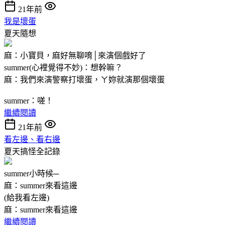
21年前
我是壞蛋
夏天隨想
麻：小寶貝，麻好無聊唷│來演個戲好了
summer(心裡覺得不妙)：想幹嘛？
麻：我們來演警察打壞蛋，ㄚ妳就演那個壞蛋
summer：嗟！
繼續閱讀
21年前
看左邊、看右邊
夏天搞怪全記錄
summer小時候─
麻：summer來看這邊
(給我看左邊)
麻：summer來看這邊
繼續閱讀