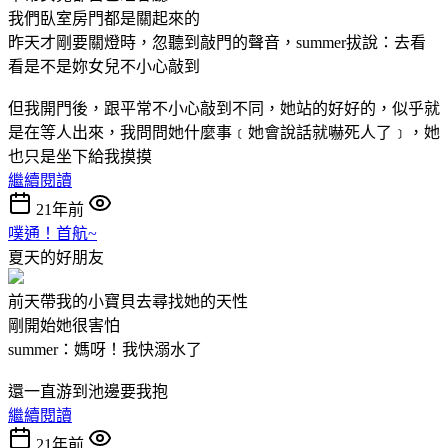
我們臥室房門都是關起來的
昨天才剛要關燈時，忽聽到敲門的聲音，summer拔說：去看
看是不是妳女兒不小心敲到
但我開門後，跟平常不小心敲到不同，她站的好好的，似乎就
是在等人出來，我問問她什麼事﹝她會說話就嚇死人了﹞，她
也只是坐下給我摸摸
繼續閱讀
21年前
噗通！首航~
夏天的好朋友
前天帶我的小寶貝去尋找她的天性
剛開始她很害怕
summer：媽呀！我快溺水了
還一直游到池邊要我抱
繼續閱讀
21年前