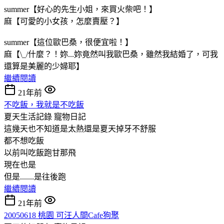
summer【好心的先生小姐，來買火柴吧！】
麻【可愛的小女孩，怎麼賣壓？】
summer【這位歐巴桑，很便宜啦！】
麻【\_/什麼？！妳...妳竟然叫我歐巴桑，雖然我結婚了，可我
還算是美麗的少婦耶】
繼續閱讀
21年前
不吃飯，我就是不吃飯
夏天生活記錄
寵物日記
這幾天也不知道是太熱還是夏天掉牙不舒服
都不想吃飯
以前叫吃飯跑甘那飛
現在也是
但是.......是往後跑
繼續閱讀
21年前
20050618 桃園 可汪人間Cafe狗聚