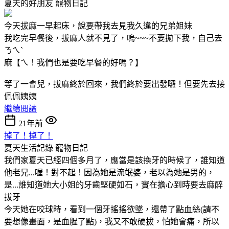
夏天的好朋友
寵物日記
今天拔麻一早起床，說要帶我去見我久違的兄弟姐妹
我吃完早餐後，拔麻人就不見了，嗚~~~不要拋下我，自己去
ㄋㄟ`
麻【ㄟ！我們也是要吃早餐的好嗎？】
等了一會兒，拔麻終於回來，我們終於要出發囉！但要先去接
佩佩姨姨
繼續閱讀
21年前
掉了！掉了！
夏天生活記錄
寵物日記
我們家夏天已經四個多月了，應當是該換牙的時候了，誰知道
他老兄...喔！對不起！因為她是流氓婆，老以為她是男的，
是...誰知道她大小姐的牙齒堅硬如石，實在擔心到時要去麻醉
拔牙
今天她在咬球時，看到一個牙搖搖欲墜，還帶了點血絲(請不
要想像畫面，是血腥了點)，我又不敢硬拔，怕她會痛，所以