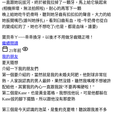
一直跟她玩拔河，終於被我拉掉了一顆牙，馬上給它裝起來
(相機摔壞，無法拍照啦)，耐心的再等下一顆
晚上給她吃牛奶骨時，聽到她牙齒有扣扣扣的聲音，大力的給
她扳開嘴巴(誰叫她掙扎)，看到臼齒有血，哇~牛奶骨也從白
的變成紅的了，她也不想吃了(也是，都是血味，誰要)
寶貝乖ㄚ~~~乖乖換牙，以後才不用做牙齒矯正唷！
繼續閱讀
21年前
我的朋友
夏天隨想
介紹一下我的朋友們
第一個要介紹的，當然就是我的未婚夫阿肥，他對球非常狂
熱，人家說認真的男人最帥，果然沒錯，雖然我嘴裡不想被許
配給他，其實我的內心一直跟我說“不要再嘴硬啦！”
第二個是Kane，也是黃金葛格，我想找他玩，可是他都躲在
Kane拔的腳下擺酷，所以跟他沒有那麼熟
第三個是今天認識的泡菜，是隻約克夏唷！聽說跟我差不多