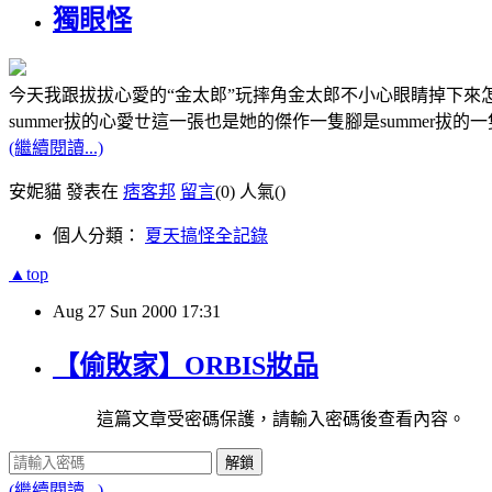
獨眼怪
今天我跟拔拔心愛的“金太郎”玩摔角金太郎不小心眼睛掉下
summer拔的心愛ㄝ這一張也是她的傑作一隻腳是summer拔的
(繼續閱讀...)
安妮貓 發表在
痞客邦
留言
(0)
人氣(
)
個人分類：
夏天搞怪全記錄
▲top
Aug
27
Sun
2000
17:31
【偷敗家】ORBIS妝品
這篇文章受密碼保護，請輸入密碼後查看內容。
解鎖
(繼續閱讀...)