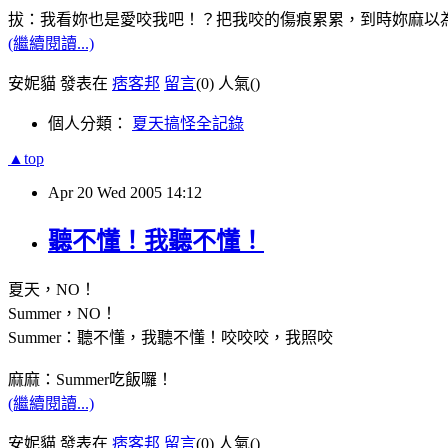
拔：我看妳也是愛咬我吧！？把我咬的傷痕累累，到時妳麻以
(繼續閱讀...)
安妮貓 發表在
痞客邦
留言
(0)
人氣(
)
個人分類：
夏天搞怪全記錄
▲top
Apr
20
Wed
2005
14:12
聽不懂！我聽不懂！
夏天，NO！
Summer，NO！
Summer：聽不懂，我聽不懂！咬咬咬，我照咬
麻麻：Summer吃飯囉！
(繼續閱讀...)
安妮貓 發表在
痞客邦
留言
(0)
人氣(
)