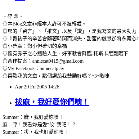
‧碎 念‧
◎本Blog文章非經本人許可不准轉載。
◎您的「留言」、「推文」以及「讚」，是我寫文的最大動力
◎『帶孩子的辛苦會隨著時間而消失，甜蜜的感覺卻將永藏心
◎小確幸：微小但確切的幸福
◎懷有赤子之心體驗人生，好事就會降臨-托斯卡尼豔陽下
◎合作提案：anniecat0415@gmail.com
◎My Facebook：anniecatplay
◎喜歡我的文章，點個讚給我鼓勵好嗎？^3^啾咪
Apr
29
Fri
2005
14:26
拔麻，我好愛你們噢！
Summer：麻，我好愛妳噢！
麻：哼！我看妳是愛“咬”我吧！？
Summer：拔，我也好愛你噢！