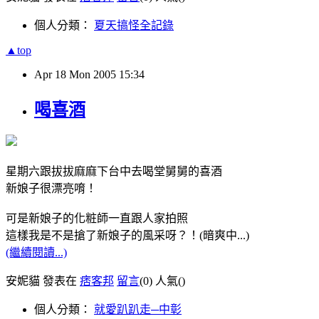
個人分類：
夏天搞怪全記錄
▲top
Apr
18
Mon
2005
15:34
喝喜酒
星期六跟拔拔麻麻下台中去喝堂舅舅的喜酒
新娘子很漂亮唷！
可是新娘子的化粧師一直跟人家拍照
這樣我是不是搶了新娘子的風采呀？！(暗爽中...)
(繼續閱讀...)
安妮貓 發表在
痞客邦
留言
(0)
人氣(
)
個人分類：
就愛趴趴走─中彰