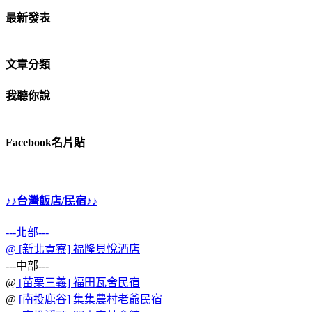
最新發表
文章分類
我聽你說
Facebook名片貼
♪♪台灣飯店/民宿♪♪
---北部---
@
[新北貢寮] 福隆貝悅酒店
---中部---
@
[苗栗三義] 福田瓦舍民宿
@
[南投鹿谷] 集集農村老爺民宿