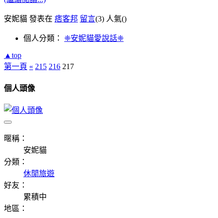
安妮貓 發表在
痞客邦
留言
(3)
人氣(
)
個人分類：
❈安妮貓愛說話❈
▲top
第一頁
«
215
216
217
個人頭像
暱稱：
安妮貓
分類：
休閒旅遊
好友：
累積中
地區：