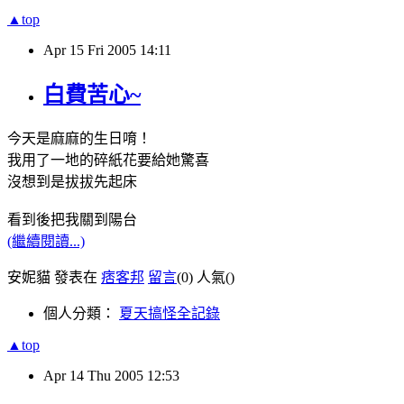
▲top
Apr
15
Fri
2005
14:11
白費苦心~
今天是麻麻的生日唷！
我用了一地的碎紙花要給她驚喜
沒想到是拔拔先起床
看到後把我關到陽台
(繼續閱讀...)
安妮貓 發表在
痞客邦
留言
(0)
人氣(
)
個人分類：
夏天搞怪全記錄
▲top
Apr
14
Thu
2005
12:53