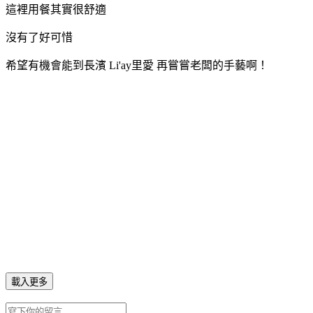
這裡用餐其實很舒適
沒有了好可惜
希望有機會能到長濱 Li'ay里愛 再嘗嘗老闆的手藝啊！
載入更多