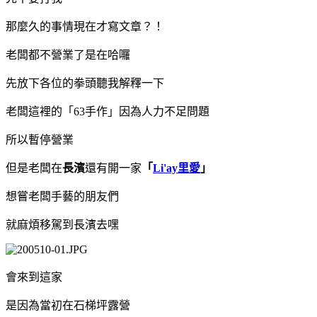
那麼久的事情現在才寫文章？！
老闆都不營業了是在哈囉
先放下各位的拳頭聽我解釋一下
老闆這裡的「63手作」因為人力不足問題
所以暫停營業
但是老闆在
長濱
還有開一家
「
Li'ay里愛
」
想嘗老闆手藝的朋友們
就麻煩移駕到長濱去嘿
會來到這家
是因為當初在石梯坪露營