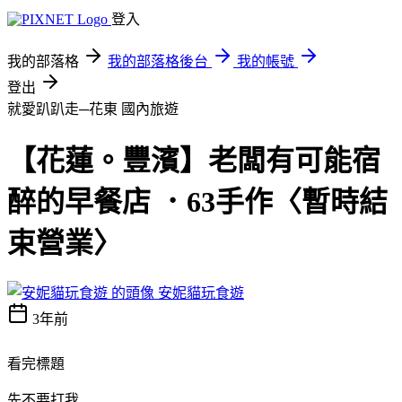
登入
我的部落格
我的部落格後台
我的帳號
登出
就愛趴趴走─花東
國內旅遊
【花蓮。豐濱】老闆有可能宿
醉的早餐店 ．63手作〈暫時結
束營業〉
安妮貓玩食遊
3年前
看完標題
先不要打我