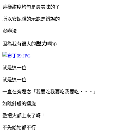
這樣甜度均勻是最美味的了
所以安妮貓的示範是錯誤的
沒辦法
壓力
因為我有很大的
啊)))
就是這一位
就是這一位
一直在旁邊念「我要吃我要吃我要吃‧‧‧」
如跳針般的迴旋
整把火都上來了呀！
不先給她都不行