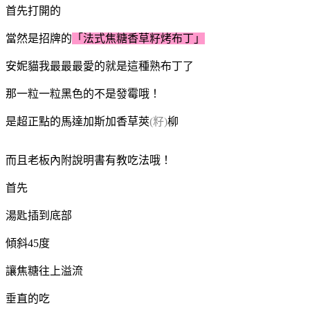
首先打開的
當然是招牌的
「法式焦糖香草籽烤布丁」
安妮貓我最最最愛的就是這種熟布丁了
那一粒一粒黑色的不是發霉哦！
是超正點的馬達加斯加香草莢
(籽)
柳
而且老板內附說明書有教吃法哦！
首先
湯匙插到底部
傾斜45度
讓焦糖往上溢流
垂直的吃