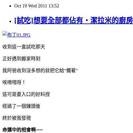
Oct
19
Wed
2011
13:52
[試吃]想要全部都佔有‧潔拉米的廚房
收到這一盒試吃那天
正好遇到搬家時刻
我阿爸收到沒多想的就把它給“擱著”
唉唷喂呀！
這可是要入口的好料捏
經過了一個鐘頭後
終於被我發現
命運中的相會啊~~~