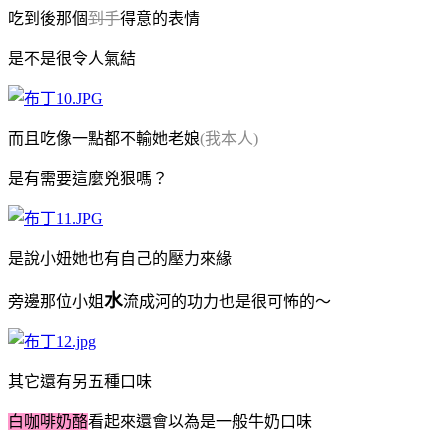
吃到後那個
到手
得意的表情
是不是很令人氣結
而且吃像一點都不輸她老娘
(我本人)
是有需要這麼兇狠嗎？
是說小妞她也有自己的壓力來緣
水
旁邊那位小姐
流成河的功力也是很可怖的～
其它還有另五種口味
白咖啡奶酪
看起來還會以為是一般牛奶口味