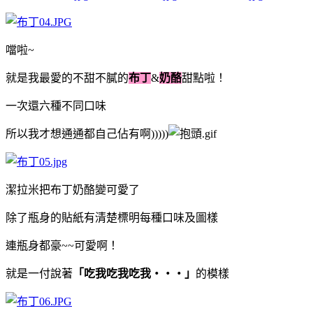
噹啦~
就是我最愛的不甜不膩的
布丁
&
奶酪
甜點啦！
一次還六種不同口味
所以我才想通通都自己佔有啊)))))
潔拉米把布丁奶酪變可愛了
除了瓶身的貼紙有清楚標明每種口味及圖樣
連瓶身都豪~~可愛啊！
就是一付說著
「吃我吃我吃我‧‧‧」
的模樣