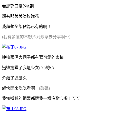
看那郭口愛的A剖
還有那美美滴玫瑰花
我超想全部佔為己有的啊！
(我有多麼的不想拎到娘家去分享啊～)
連這兩個大個子都有著可愛的表情
迅速擄獲了我這少女
(？)
的心
介紹了這麼久
趕快開來吃吃看啊！
(敲碗)
我知道我的觀眾都跟我一樣沒耐心啦！ㄎㄎ