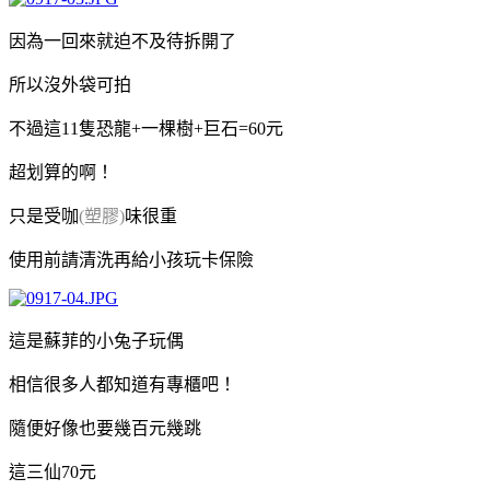
因為一回來就迫不及待拆開了
所以沒外袋可拍
不過這11隻恐龍+一棵樹+巨石=60元
超划算的啊！
只是受咖
(塑膠)
味很重
使用前請清洗再給小孩玩卡保險
這是蘇菲的小兔子玩偶
相信很多人都知道有專櫃吧！
隨便好像也要幾百元幾跳
這三仙70元