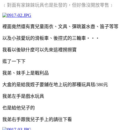
﹝對面有家錸錸玩具也是批發的，但好像沒開放零售﹞
裡面竟然還有賣兒童雨衣、文具、彈跳蓋水壺、笛子等等
以及小孩愛玩的滑板車、後控式的三輪車‧‧‧
我看以後缺什麼可以先來這裡撈撈寶
逛了一下下
我弟、妹手上是戰利品
大盒的是給我姪子要鋪在地上玩的那種玩具毯/380元
我弟左手是戲水玩具
也是給他兒子的
我弟右手跟我兒子手上的請往下看