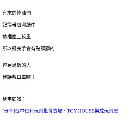
有來的捧油們
記得帶包濕紙巾
這裡塵土較重
所以逛完手會有點髒髒的
容易過敏的人
建議戴口罩囉！
延申閱讀：
[分享]台中也有玩具批發賣場‧TOY HOUSE樂成玩具屋