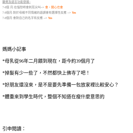
聽覺及語言功能發展~
7-8個 月:在惱怒時會刺耳尖叫
-->
會，開心也會
7-8個月:對於母親不同情緒的語調會有選擇性反應
-->
Yes
7-8個月:會對自己的名字有反應
-->
Yes
媽媽小記事
*母乳從96年二月餵到現在，距今約39個月了
*掉髮有少一些了，不然都快上佛寺了吧！
*好朋友還沒來，是不是要先準備一包放家裡比較安心？
*體重來到學生時代，整個不知道在瘦什麼意思的
引申閱讀：