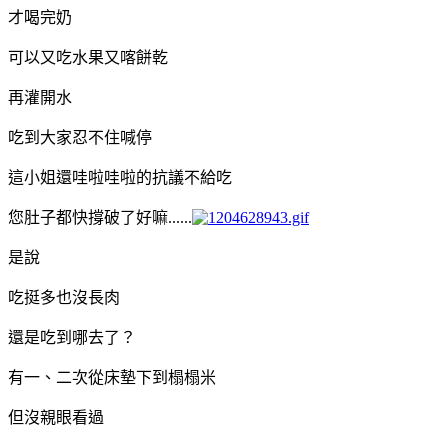
才喝完奶
可以又吃水果又喀餅乾
再灌開水
吃到大家忍不住喊停
這小姐還哇啦哇啦的抗議不給吃
您肚子都快撐破了好嘛......
是說
吃挺多也沒長肉
還是吃到哪去了？
有一、二次從床墊下到榻榻米
但沒親眼看過