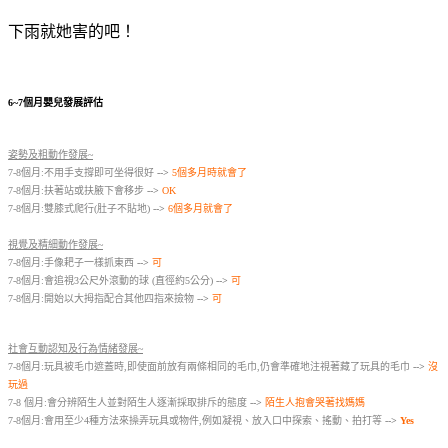
下雨就她害的吧！
6~7個月嬰兒發展評估
姿勢及粗動作發展~
7-8個月:不用手支撐即可坐得很好
-->
5個多月時就會了
7-8個月:扶著站或扶腋下會移步
-->
OK
7-8個月:雙膝式爬行(肚子不貼地)
-->
6個多月就會了
視覺及精細動作發展~
7-8個月:手像耙子一樣抓東西
-->
可
7-8個月:會追視3公尺外滾動的球 (直徑約5公分)
-->
可
7-8個月:開始以大拇指配合其他四指來撿物
-->
可
社會互動認知及行為情緒發展~
7-8個月:玩具被毛巾遮蓋時,即使面前放有兩條相同的毛巾,仍會準確地注視著藏了玩具的毛巾
-->
沒
玩過
7-8 個月:會分辨陌生人並對陌生人逐漸採取排斥的態度
-->
陌生人抱會哭著找媽媽
7-8個月:會用至少4種方法來操弄玩具或物件,例如凝視、放入口中探索、搖動、拍打等
-->
Yes