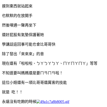
摸到東西就站起來
也默默的在放開手
然後噗通一聲再坐下
還好屁股有氣墊保護著她
學講話這回事可能也會比哥哥快
除了發出「來來來」的音
現在還有「啦啦啦、ㄅㄚㄅㄚㄅㄚ、ㄇㄚㄇㄚㄇㄚ」等等
不知道要叫媽媽還是要ㄇㄢㄇㄢ啦！
這位小妞還有一項比哥哥還厲害的技能
就是 吃！！
永遠沒有吃飽的時候