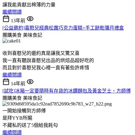
讓我能貢獻出棉薄的力量
繼續閱讀
13年前
[公益邀約]喜憨兒經典松露巧克力蛋糕+手工餅乾彌月禮盒
團購美食
美味食記
收到喜憨兒的邀約真是讓我又驚又喜
我一直有聽說喜憨兒出品的烘焙品超好吃的
而且對於喜憨兒我心裡一直有著些許疼惜
繼續閱讀
14年前
[試吃]冰箱一定要隨時有存貨的冰鑽麵包及黃金芝士‧方師傅
團購美食
美味食記
一開始接觸到方師傅
是拜YYB所賜
不藏私的送了5個給我耗勾
繼續閱讀