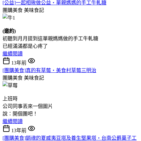
[公益]一起相揪做公益‧單親媽媽的手工牛軋糖
團購美食
美味食記
(邀約)
初聽到月月提到這單親媽媽做的手工牛軋糖
已經滿滿都是心疼了
繼續閱讀
13年前
[團購美食]真的有草莓‧美食村草莓三明治
團購美食
美味食記
上班時
公司同事丟來一個圖片
說：開個團吧！
繼續閱讀
13年前
[團購美食]銷魂的夏威夷豆塔及養生堅果塔‧台南公爵菓子工