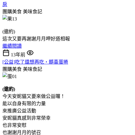
房
團購美食
美味食記
(邀約)
這次又要再謝謝月月呷好道相報
繼續閱讀
13年前
[公益]吃了還想再吃‧髓喜蛋捲
團購美食
美味食記
(邀約)
今天安妮貓又要來做公益囉！
能以自身有限的力量
來推廣公益活動
安妮貓真感到非常榮幸
也非常安慰
也謝謝月月的號召