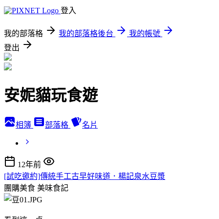
登入
我的部落格
我的部落格後台
我的帳號
登出
安妮貓玩食遊
相簿
部落格
名片
12年前
[試吃邀約]傳統手工古早好味道．楊記泉水豆漿
團購美食
美味食記