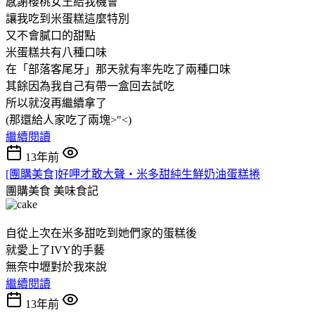
感謝櫻桃女王給我機會
讓我吃到米蛋糕這麼特別
又不會膩口的甜點
米蛋糕共有八種口味
在「部落客尾牙」那天就有率先吃了兩種口味
其餘因為我自己有帶一盒回去試吃
所以就沒再繼續拿了
(那還給人家吃了兩塊>"<)
繼續閱讀
13年前
[團購美食]好呷才敢大聲‧米多甜純生鮮奶油蛋糕捲
團購美食
美味食記
自從上次在米多甜吃到她們家的蛋糕後
就愛上了IVY的手藝
無奈中壢對於我來說
繼續閱讀
13年前