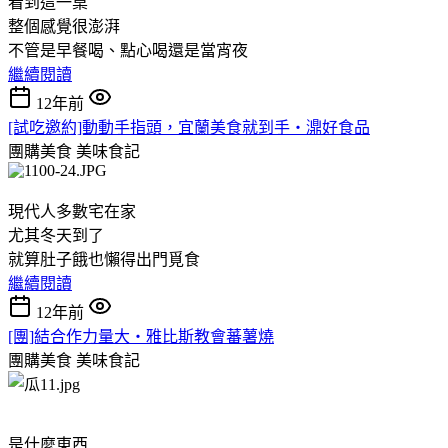
看到這一桌
整個感覺很澎湃
不管是早餐喝、點心喝還是當宵夜
繼續閱讀
12年前
[試吃邀約]動動手指頭，宜蘭美食就到手‧濎好食品
團購美食
美味食記
現代人多數宅在家
尤其冬天到了
就算肚子餓也懶得出門覓食
繼續閱讀
12年前
[團]結合作力量大‧雅比斯教會蕃薯燒
團購美食
美味食記
是什麼東西