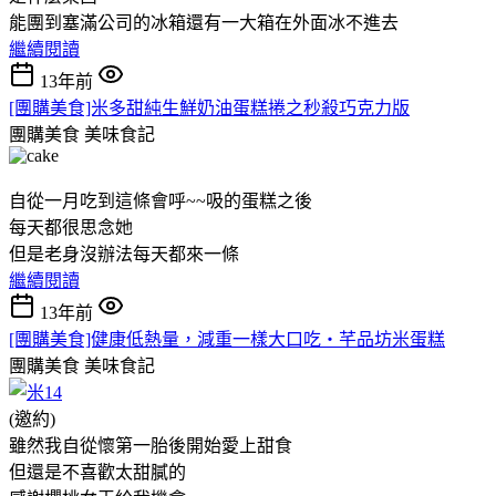
能團到塞滿公司的冰箱還有一大箱在外面冰不進去
繼續閱讀
13年前
[團購美食]米多甜純生鮮奶油蛋糕捲之秒殺巧克力版
團購美食
美味食記
自從一月吃到這條會呼~~吸的蛋糕之後
每天都很思念她
但是老身沒辦法每天都來一條
繼續閱讀
13年前
[團購美食]健康低熱量，減重一樣大口吃‧芊品坊米蛋糕
團購美食
美味食記
(邀約)
雖然我自從懷第一胎後開始愛上甜食
但還是不喜歡太甜膩的