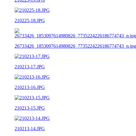
210225-18.JPG
26733426_1853097614980826_7735224226186774743_n.jpg
210213-17.JPG
210213-16.JPG
210213-15.JPG
210213-14.JPG