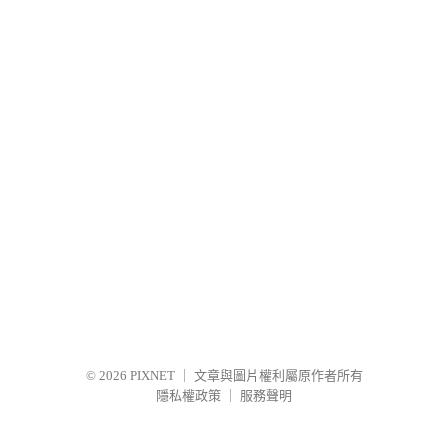
© 2026
PIXNET
｜
文章與圖片權利屬原作者所有
隱私權政策
｜
服務聲明