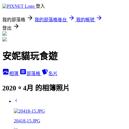
登入
我的部落格
我的部落格後台
我的帳號
登出
安妮貓玩食遊
相簿
部落格
名片
2020。4月 的相簿照片
20418-15.JPG