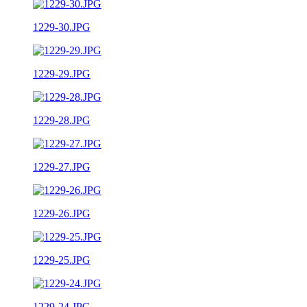
1229-30.JPG
1229-29.JPG
1229-28.JPG
1229-27.JPG
1229-26.JPG
1229-25.JPG
1229-24.JPG