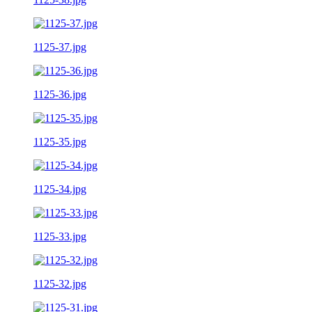
1125-37.jpg
1125-36.jpg
1125-35.jpg
1125-34.jpg
1125-33.jpg
1125-32.jpg