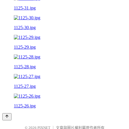
1125-31.jpg
1125-30.jpg
1125-29.jpg
1125-28.jpg
1125-27.jpg
1125-26.jpg
© 2026
PIXNET
｜
文章與圖片權利屬原作者所有