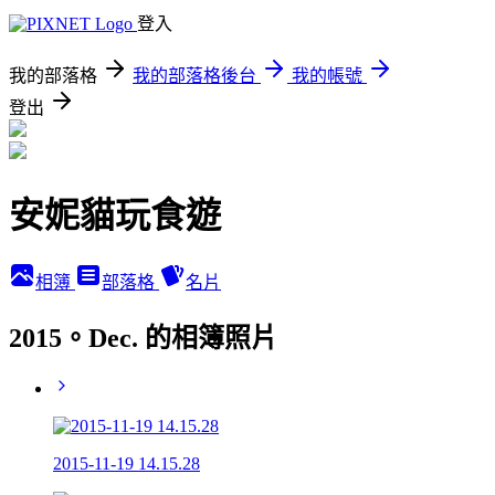
登入
我的部落格
我的部落格後台
我的帳號
登出
安妮貓玩食遊
相簿
部落格
名片
2015。Dec. 的相簿照片
2015-11-19 14.15.28