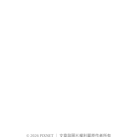
© 2026
PIXNET
｜
文章與圖片權利屬原作者所有