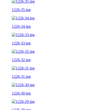
1226-35.jpg
1226-34.jpg
1226-33.jpg
1226-32.jpg
1226-31.jpg
1226-30.jpg
1226-29.jpg