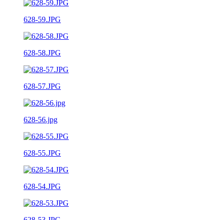
628-59.JPG
628-58.JPG
628-57.JPG
628-56.jpg
628-55.JPG
628-54.JPG
628-53.JPG