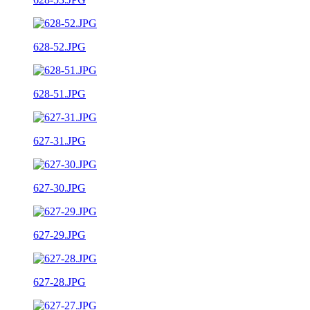
628-52.JPG
628-51.JPG
627-31.JPG
627-30.JPG
627-29.JPG
627-28.JPG