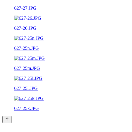
627-27.JPG
627-26.JPG
627-25n.JPG
627-25m.JPG
627-25l.JPG
627-25k.JPG