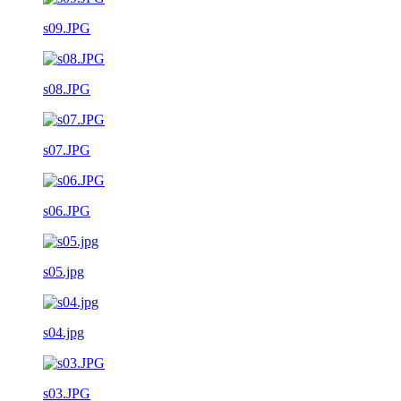
s09.JPG
s08.JPG
s07.JPG
s06.JPG
s05.jpg
s04.jpg
s03.JPG