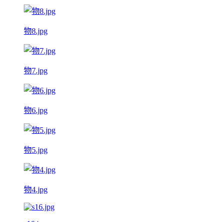
物8.jpg
物7.jpg
物6.jpg
物5.jpg
物4.jpg