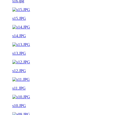
s16.jpg
s15.JPG
s14.JPG
s13.JPG
s12.JPG
s11.JPG
s10.JPG