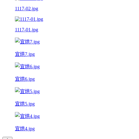
1117-02.jpg
1117-01.jpg
宜烘7.jpg
宜烘6.jpg
宜烘5.jpg
宜烘4.jpg