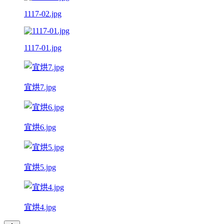
1117-02.jpg
1117-01.jpg
宜烘7.jpg
宜烘6.jpg
宜烘5.jpg
宜烘4.jpg