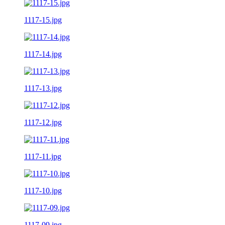
1117-15.jpg
1117-14.jpg
1117-13.jpg
1117-12.jpg
1117-11.jpg
1117-10.jpg
1117-09.jpg