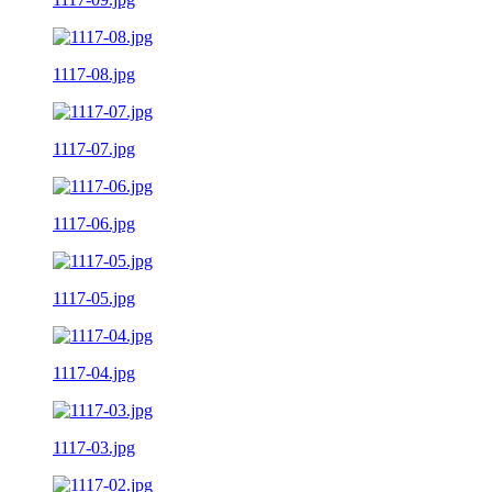
1117-08.jpg
1117-07.jpg
1117-06.jpg
1117-05.jpg
1117-04.jpg
1117-03.jpg