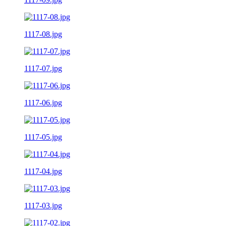
1117-08.jpg
1117-07.jpg
1117-06.jpg
1117-05.jpg
1117-04.jpg
1117-03.jpg