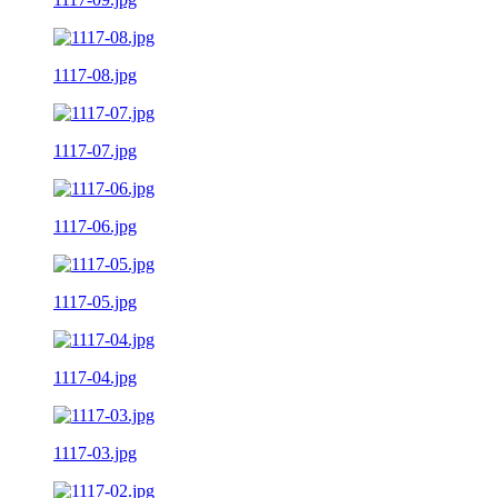
1117-08.jpg
1117-07.jpg
1117-06.jpg
1117-05.jpg
1117-04.jpg
1117-03.jpg