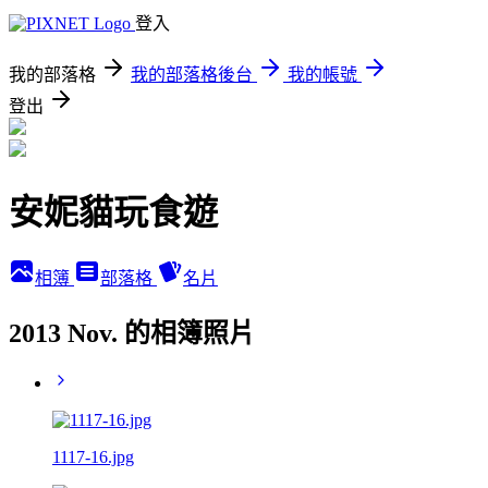
登入
我的部落格
我的部落格後台
我的帳號
登出
安妮貓玩食遊
相簿
部落格
名片
2013 Nov. 的相簿照片
1117-16.jpg