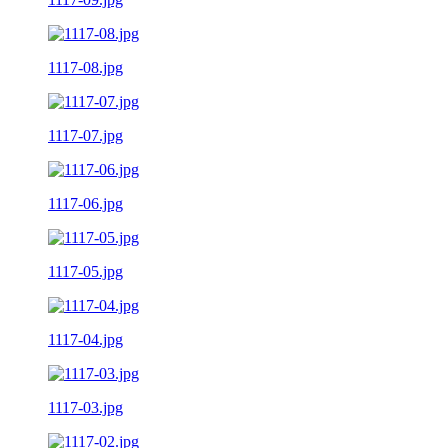
1117-08.jpg
1117-07.jpg
1117-06.jpg
1117-05.jpg
1117-04.jpg
1117-03.jpg