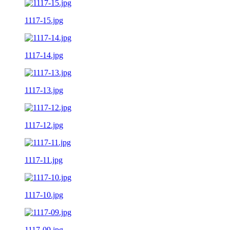
1117-15.jpg
1117-14.jpg
1117-13.jpg
1117-12.jpg
1117-11.jpg
1117-10.jpg
1117-09.jpg