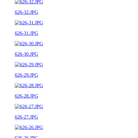
626-32.JPG
626-31.JPG
626-30.JPG
626-29.JPG
626-28.JPG
626-27.JPG
626-26.JPG