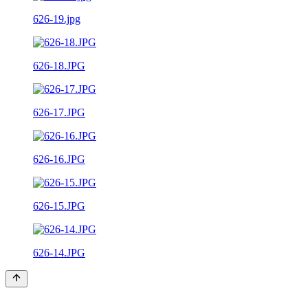
626-19.jpg
626-18.JPG
626-17.JPG
626-16.JPG
626-15.JPG
626-14.JPG