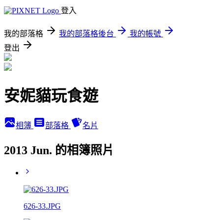
登入
我的部落格
我的部落格後台
我的帳號
登出
安妮貓玩食遊
相簿
部落格
名片
2013 Jun. 的相簿照片
626-33.JPG